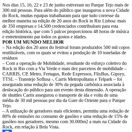
Nos dias 15, 16, 22 e 23 de junho estiveram no Parque Tejo mais de
300 mil pessoas. Para além do público que inaugurou a nova Cidade
do Rock, muitas equipas trabalharam para que tudo corresse da
melhor maneira na edição de 20 anos do Rock in Rio Lisboa: mais
de 350 empresas e 14.500 credenciados contribuíram para esta
edição histórica, que com 5 palcos proporcionou 48 horas de música
e entretenimento par todos os gostos e idades.
POR UM MUNDO MELHOR
– Na edição dos 20 anos do festival foram produzidos 500 mil copos
reutilizáveis, com os quais se evitou a produção de 10 toneladas de
resíduos
– Com a operação de Mobilidade, resultante do esforço coletivo do
Rock in Rio com a Via Verde e mais dez parceiros de mobilidade –
CARRIS, CP, Metro, Fertagus, Rede Expressos, FlixBus, Gipsyy,
TTSL – Transtejo Soflusa -, Carris Metropolitana e Telpark – foi
assegurada uma redução de 30% da pegada carbónica associada à
deslocação do público para um evento desta dimensão. A operação
de shuttles Carris assegurou o transporte de ida e volta de uma
média de 30 mil pessoas por dia da Gare do Oriente para o Parque
Tejo.
– A utilização de geradores mais eficientes, permitiu uma redução de
80% de emissões no consumo de gasóleo e uma redução de 15% de
gasóleo nos geradores, mesmo com 30.000m2 a mais na Cidade do
Rock, em relação à Bela Vista.