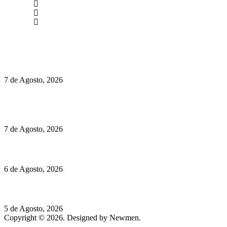
(+351) 211 358 184
Instagram
Facebook
Políticas de Privacidade
Políticas de Cookies
Preços do Audi Q7 começam nos 110 mil euros
7 de Agosto, 2026
Chegou o novo Pêra Doce Branco Fresh Edition – Um vinho
que traz mais frescura ao verão
7 de Agosto, 2026
O mundo prefere vinhos mais frescos e menos alcoólicos
6 de Agosto, 2026
Hispano Suiza Carmen Sagrera: 1115 cv ao serviço do instinto
5 de Agosto, 2026
Copyright © 2026. Designed by Newmen.