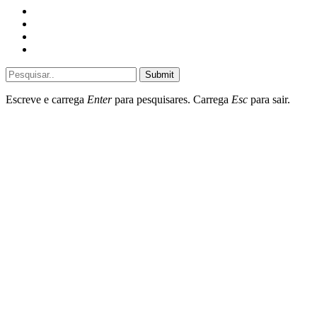
Home
General
Sociedade
Destaques do dia
Submit
Escreve e carrega
Enter
para pesquisares. Carrega
Esc
para sair.