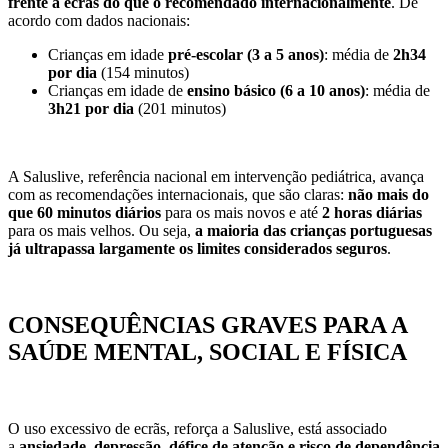
frente a ecrãs do que o recomendado internacionalmente
. De
acordo com dados nacionais:
Crianças em idade
pré-escolar (3 a 5 anos)
: média de
2h34
por dia
(154 minutos)
Crianças em idade de
ensino básico (6 a 10 anos)
: média de
3h21 por dia
(201 minutos)
A Saluslive, referência nacional em intervenção pediátrica, avança
com as recomendações internacionais, que são claras:
não mais do
que 60 minutos diários
para os mais novos e até
2 horas diárias
para os mais velhos. Ou seja,
a maioria das crianças portuguesas
já ultrapassa largamente os limites considerados seguros
.
CONSEQUÊNCIAS GRAVES PARA A
SAÚDE MENTAL, SOCIAL E FÍSICA
O uso excessivo de ecrãs, reforça a Saluslive, está associado
a
ansiedade, depressão, défice de atenção e risco de dependência