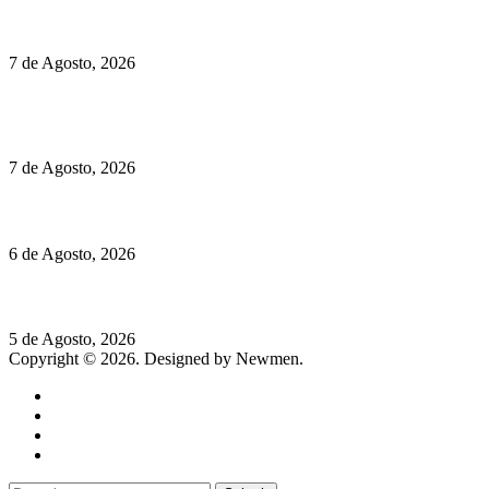
Preços do Audi Q7 começam nos 110 mil euros
7 de Agosto, 2026
Chegou o novo Pêra Doce Branco Fresh Edition – Um vinho
que traz mais frescura ao verão
7 de Agosto, 2026
O mundo prefere vinhos mais frescos e menos alcoólicos
6 de Agosto, 2026
Hispano Suiza Carmen Sagrera: 1115 cv ao serviço do instinto
5 de Agosto, 2026
Copyright © 2026. Designed by Newmen.
Home
General
Sociedade
Destaques do dia