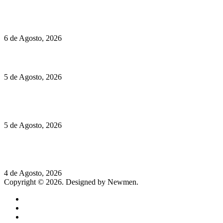
O mundo prefere vinhos mais frescos e menos alcoólicos
6 de Agosto, 2026
Hispano Suiza Carmen Sagrera: 1115 cv ao serviço do instinto
5 de Agosto, 2026
Quinta da Moscadinha apresenta as novidades de Sidra e
Aguardente
5 de Agosto, 2026
Rússia: Aqui até as bombas atómicas são ortodoxas – um texto
de José Milhazes
4 de Agosto, 2026
Copyright © 2026. Designed by Newmen.
Home
General
Sociedade