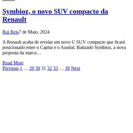
Symbioz, o novo SUV compacto da
Renault
Rui Reis
7 de Maio, 2024
A Renault acaba de revelar um novo C SUV compacto que ficará
posicionado entre o Captur e o Austral. Batizado Symbioz, a nova
proposta da marca…
Read More
Previous
1
…
29
30
31
32
33
…
39
Next