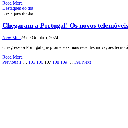
Read More
Destaques do dia
Destaques do dia
Chegaram a Portugal! Os novos telemóveis
New Men
23 de Outubro, 2024
O regresso a Portugal que promete as mais recentes inovações tecnol
Read More
Previous
1
…
105
106
107
108
109
…
191
Next