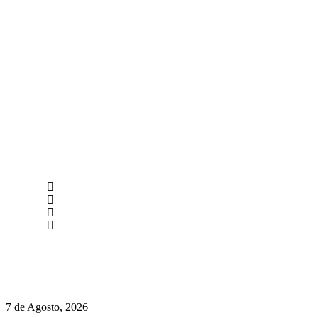
newmen@yourbranding.pt
(+351) 211 358 184
Instagram
Facebook
Políticas de Privacidade
Políticas de Cookies
Chegou o novo Pêra Doce Branco Fresh Edition – Um vinho que t
7 de Agosto, 2026