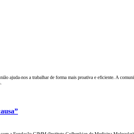
ião ajuda-nos a trabalhar de forma mais proativa e eficiente. A comunic
.
causa”
a com a Fundação GIMM (Instituto Gulbenkian de Medicina Molecular)