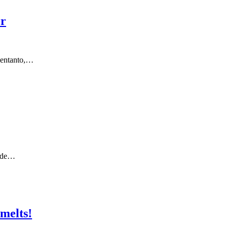
er
o entanto,…
s de…
 melts!