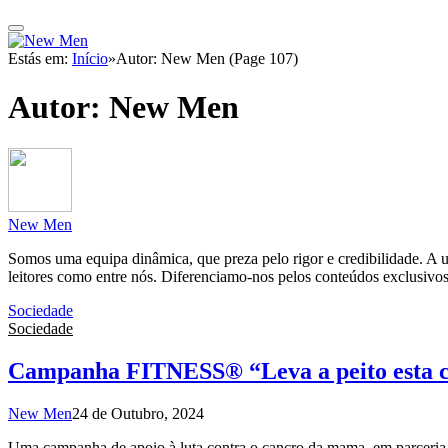
Estás em:
Início
»
Autor: New Men (Page 107)
Autor:
New Men
New Men
Somos uma equipa dinâmica, que preza pelo rigor e credibilidade. A un
leitores como entre nós. Diferenciamo-nos pelos conteúdos exclusivos
Sociedade
Sociedade
Campanha FITNESS® “Leva a peito esta 
New Men
24 de Outubro, 2024
Uma campanha de apoio à luta contra o cancro da mama, em parceri