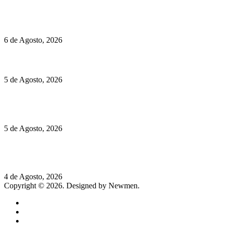
Políticas de Cookies
O mundo prefere vinhos mais frescos e menos alcoólicos
6 de Agosto, 2026
Hispano Suiza Carmen Sagrera: 1115 cv ao serviço do instinto
5 de Agosto, 2026
Quinta da Moscadinha apresenta as novidades de Sidra e
Aguardente
5 de Agosto, 2026
Rússia: Aqui até as bombas atómicas são ortodoxas – um texto
de José Milhazes
4 de Agosto, 2026
Copyright © 2026. Designed by Newmen.
Home
General
Sociedade