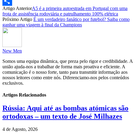
Email
Artigo Anterior
A5 é a primeira autoestrada em Portugal com uma
Partilhar
frota de assistência rodoviária e patrulhamento 100% elétrica
Próximo Artigo
É um verdadeiro fanático por futebol? Saiba como
ganhar uma viagem à final da Champions
New Men
Somos uma equipa dinâmica, que preza pelo rigor e credibilidade. A
união ajuda-nos a trabalhar de forma mais proativa e eficiente. A
comunicação é o nosso forte, tanto para transmitir informação aos
nossos leitores como entre nós. Diferenciamo-nos pelos conteúdos
exclusivos.
Artigos Relacionados
Rússia: Aqui até as bombas atómicas são
ortodoxas – um texto de José Milhazes
4 de Agosto, 2026