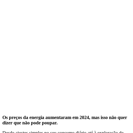
Os preços da energia aumentaram em 2024, mas isso não quer
dizer que não pode poupar.
Desde ajustes simples no seu consumo diário até à exploração de