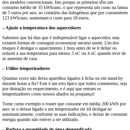
dos modelos convencionais. Isto porque as primeiras têm um
consumo médio de 35 kWh/ano, o que representa um custo na fatura
de 5 euros por ano, ao contrário das halogéneas que por consumirem
123 kWh/ano, aumentam o custo para 18 euros.
– Ajuste a temperatura dos aquecedores
Sabemos que há dias que é indispensável ligar o aquecedor, mas
existem formas de conseguir economizar mesmo assim. Um dos
truques é desligar o aquecimento 1 hora antes de se ir deitar ou
reduzir a sua temperatura para menos 3 oC ou 4 oC quando tiver de
se ausentar de casa.
– Utilize temporizadores
Quantas vezes não deixa aparelhos ligados à ficha ou em stand-by
durante horas a fio? Este é um erro típico que todos cometemos, seja
por distração ou esquecimento, e é aqui que entram os
temporizadores como nossos aliados na poupança!
Tome como exemplo o router que consome em média 200 kWh por
ano: se o deixar ligado a um temporizador ele irá desligar-se
automaticamente, conforme as suas indicações, e deixar de consumir
energia quando não estiver a ser utilizado.
– Reduza a quantidade de água desperdiçada