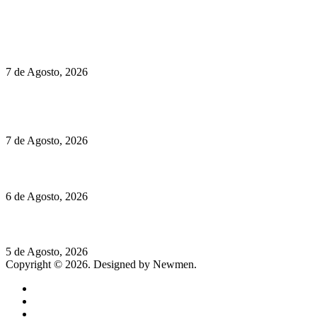
Políticas de Privacidade
Políticas de Cookies
Preços do Audi Q7 começam nos 110 mil euros
7 de Agosto, 2026
Chegou o novo Pêra Doce Branco Fresh Edition – Um vinho
que traz mais frescura ao verão
7 de Agosto, 2026
O mundo prefere vinhos mais frescos e menos alcoólicos
6 de Agosto, 2026
Hispano Suiza Carmen Sagrera: 1115 cv ao serviço do instinto
5 de Agosto, 2026
Copyright © 2026. Designed by Newmen.
Home
General
Sociedade