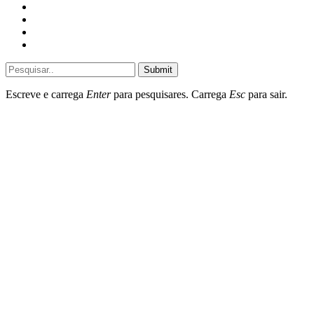
Home
General
Sociedade
Destaques do dia
Submit
Escreve e carrega
Enter
para pesquisares. Carrega
Esc
para sair.