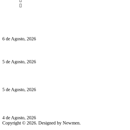
Instagram
Facebook
Políticas de Privacidade
Políticas de Cookies
O mundo prefere vinhos mais frescos e menos alcoólicos
6 de Agosto, 2026
Hispano Suiza Carmen Sagrera: 1115 cv ao serviço do instinto
5 de Agosto, 2026
Quinta da Moscadinha apresenta as novidades de Sidra e
Aguardente
5 de Agosto, 2026
Rússia: Aqui até as bombas atómicas são ortodoxas – um texto
de José Milhazes
4 de Agosto, 2026
Copyright © 2026. Designed by Newmen.