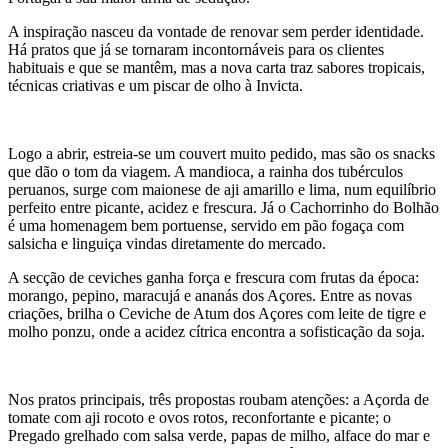
A inspiração nasceu da vontade de renovar sem perder identidade.
Há pratos que já se tornaram incontornáveis para os clientes
habituais e que se mantêm, mas a nova carta traz sabores tropicais,
técnicas criativas e um piscar de olho à Invicta.
Logo a abrir, estreia-se um couvert muito pedido, mas são os snacks
que dão o tom da viagem. A mandioca, a rainha dos tubérculos
peruanos, surge com maionese de aji amarillo e lima, num equilíbrio
perfeito entre picante, acidez e frescura. Já o Cachorrinho do Bolhão
é uma homenagem bem portuense, servido em pão fogaça com
salsicha e linguiça vindas diretamente do mercado.
A secção de ceviches ganha força e frescura com frutas da época:
morango, pepino, maracujá e ananás dos Açores. Entre as novas
criações, brilha o Ceviche de Atum dos Açores com leite de tigre e
molho ponzu, onde a acidez cítrica encontra a sofisticação da soja.
Nos pratos principais, três propostas roubam atenções: a Açorda de
tomate com aji rocoto e ovos rotos, reconfortante e picante; o
Pregado grelhado com salsa verde, papas de milho, alface do mar e