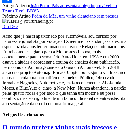
Artigo Anterior
João Pedro Pais apresenta amigo improvável no
Partilhar
Teatro Tivoli BBVA
Próximo Artigo
Pedra da Mãe, um vinho alentejano sem pressas
Rui Reis
Acho que já nasci apaixonado por automóveis, sou curioso por
natureza e jornalista por vocação. Estreei-me nas andanças da escrita
especializada após ter terminado o curso de Relações Internacionais.
Entrei como estagiário para a Motorpress Lisboa, mais
concretamente para o semanário Auto Hoje, em 1998 e em 2000
estava a ajudar a coordenar a equipa de ensaios desta publicação,
bem como da Automagazine e do Guia do Automóvel. Em 2018
abracei o projeto Automag. Em 2019 optei por seguir a via freelance
e passei a colaborar com diferentes meios: Público, Observador,
Jornal de Negócios, Automotive e, mais recentemente, Abolsamia, a
Motos, a BlueAuto e, claro, a New Men. Nunca abandonei a paixão
pelas quatro rodas e por tudo o que tenha um motor e eu possa
conduzir, mas sou igualmente um fã incondicional de entrevistas, da
apresentação e da escrita de uma forma geral.
Artigos Relacionados
O mundo prefere vinhos mais frescos e