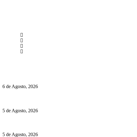
newmen@yourbranding.pt
(+351) 211 358 184
Instagram
Facebook
Políticas de Privacidade
Políticas de Cookies
O mundo prefere vinhos mais frescos e menos alcoólicos
6 de Agosto, 2026
Hispano Suiza Carmen Sagrera: 1115 cv ao serviço do instinto
5 de Agosto, 2026
Quinta da Moscadinha apresenta as novidades de Sidra e Aguar
5 de Agosto, 2026