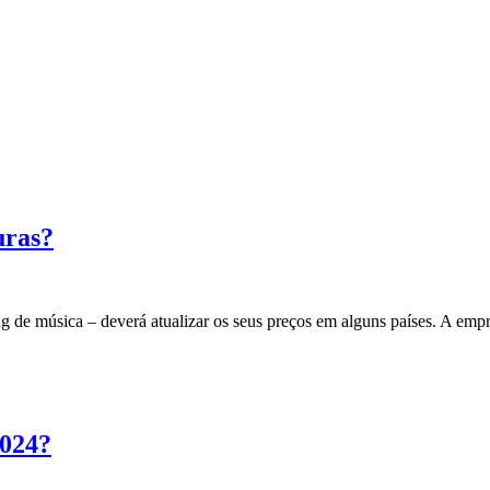
uras?
ng de música – deverá atualizar os seus preços em alguns países. A em
2024?