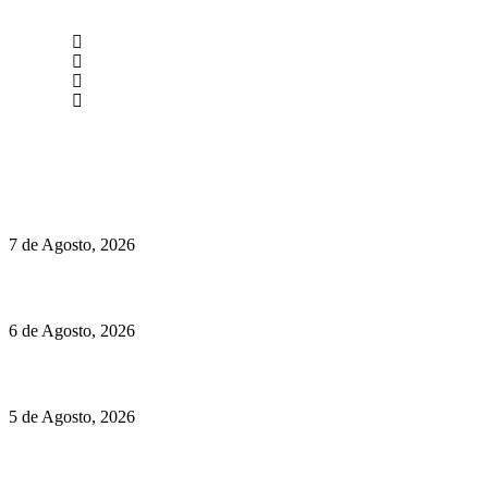
newmen@yourbranding.pt
(+351) 211 358 184
Instagram
Facebook
Políticas de Privacidade
Políticas de Cookies
Chegou o novo Pêra Doce Branco Fresh Edition – Um vinho
que traz mais frescura ao verão
7 de Agosto, 2026
O mundo prefere vinhos mais frescos e menos alcoólicos
6 de Agosto, 2026
Hispano Suiza Carmen Sagrera: 1115 cv ao serviço do instinto
5 de Agosto, 2026
Quinta da Moscadinha apresenta as novidades de Sidra e
Aguardente