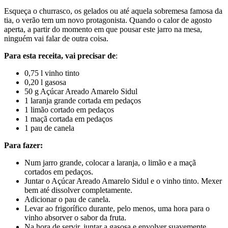
Esqueça o churrasco, os gelados ou até aquela sobremesa famosa da
tia, o verão tem um novo protagonista. Quando o calor de agosto
aperta, a partir do momento em que pousar este jarro na mesa,
ninguém vai falar de outra coisa.
Para esta receita, vai precisar de
:
0,75 l vinho tinto
0,20 l gasosa
50 g Açúcar Areado Amarelo Sidul
1 laranja grande cortada em pedaços
1 limão cortado em pedaços
1 maçã cortada em pedaços
1 pau de canela
Para fazer:
Num jarro grande, colocar a laranja, o limão e a maçã
cortados em pedaços.
Juntar o Açúcar Areado Amarelo Sidul e o vinho tinto. Mexer
bem até dissolver completamente.
Adicionar o pau de canela.
Levar ao frigorífico durante, pelo menos, uma hora para o
vinho absorver o sabor da fruta.
Na hora de servir, juntar a gasosa e envolver suavemente.