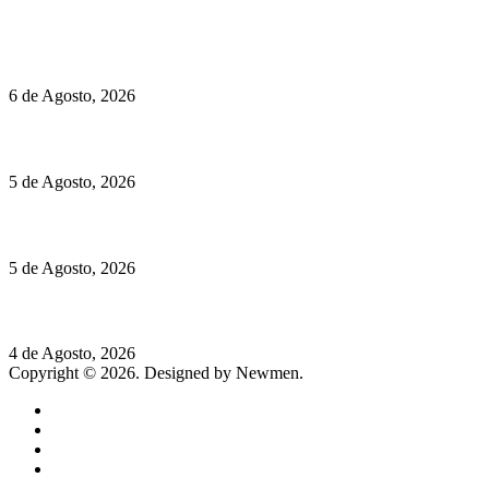
Políticas de Cookies
O mundo prefere vinhos mais frescos e menos alcoólicos
6 de Agosto, 2026
Hispano Suiza Carmen Sagrera: 1115 cv ao serviço do instinto
5 de Agosto, 2026
Quinta da Moscadinha apresenta as novidades de Sidra e Aguar
5 de Agosto, 2026
Rússia: Aqui até as bombas atómicas são ortodoxas – um texto d
4 de Agosto, 2026
Copyright © 2026. Designed by Newmen.
Home
General
Sociedade
Destaques do dia