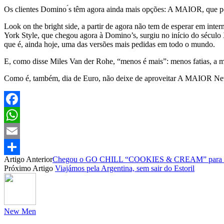
Os clientes Domino ́s têm agora ainda mais opções: A MAIOR, que p
Look on the bright side, a partir de agora não tem de esperar em int
York Style, que chegou agora à Domino’s, surgiu no início do sécul
que é, ainda hoje, uma das versões mais pedidas em todo o mundo.
E, como disse Miles Van der Rohe, “menos é mais”: menos fatias, a
Como é, também, dia de Euro, não deixe de aproveitar A MAIOR Ne
Facebook
WhatsApp
Email
Artigo Anterior
Chegou o GO CHILL “COOKIES & CREAM” para enfr
Partilhar
Próximo Artigo
Viajámos pela Argentina, sem sair do Estoril
New Men