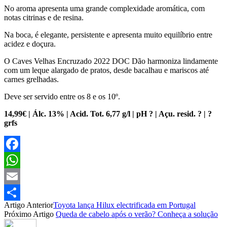
No aroma apresenta uma grande complexidade aromática, com
notas citrinas e de resina.
Na boca, é elegante, persistente e apresenta muito equilíbrio entre
acidez e doçura.
O Caves Velhas Encruzado 2022 DOC Dão harmoniza lindamente
com um leque alargado de pratos, desde bacalhau e mariscos até
carnes grelhadas.
Deve ser servido entre os 8 e os 10º.
14,99€ | Álc. 13% | Acid. Tot. 6,77 g/l | pH ? | Açu. resid. ? | ?
grfs
Facebook
WhatsApp
Email
Artigo Anterior
Toyota lança Hilux electrificada em Portugal
Partilhar
Próximo Artigo
Queda de cabelo após o verão? Conheça a solução