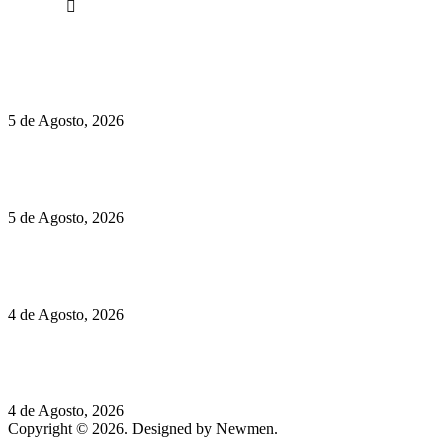
Facebook
Políticas de Privacidade
Políticas de Cookies
Hispano Suiza Carmen Sagrera: 1115 cv ao serviço do instinto
5 de Agosto, 2026
Quinta da Moscadinha apresenta as novidades de Sidra e
Aguardente
5 de Agosto, 2026
Rússia: Aqui até as bombas atómicas são ortodoxas – um texto
de José Milhazes
4 de Agosto, 2026
Lamborghini Revuelto Miura 60° Homage: o passado regressa
a mais de 350 km/h
4 de Agosto, 2026
Copyright © 2026. Designed by Newmen.