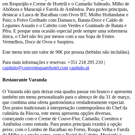
em Requeijão e Creme de Hortelã e o Camarão Salteado, Milho de
Abóbora e Maracujá e Farofa de Amêndoa. Para pratos principais,
destacar a Lasca de Bacalhau com Ovos BT, Molho Hollandaise e
Paio; o Polvo Grelhado com Damasco, Batata-Doce e Caldo de
Legumes Assado e o Cabrito com Verdes e Gratinado de Batata e
Pêra. E porque uma ocasião especial pede sempre uma sobremesa
única, o Chef não fez por menos com a sua Sopa de Frutos
Vermelhos, Doce de Ovos e Suspiros.
Este menu tem um valor de 90€ por pessoa (bebidas não incluídas).
Para mais informações e reservas: +351 218 295 210 |
capitulo@conventsquarehotel.com
capitulo.pt
Restaurante Varanda
O Varanda não quis deixar esta quadra passar em branco e apresenta
também um menu personalizado para o almoço de dia 31 de março,
que combina uma oferta gastronómica verdadeiramente especial.
Dos pratos tradicionais à interpretação contemporânea do Chef da
culinária da Páscoa, este menu apresenta opções diversas,
começando com o Creme de Couve-Flor, Camarão, Coentros e
Amêndoa como entrada. Para pratos principais existirá a opção
peixe, com o Lombo de Bacalhau no Forno, Roupa Velha e Farofa
de Milho e a opção carne, com o Pastel de Cabrito, Mostarda e