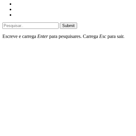
General
Sociedade
Destaques do dia
Submit
Escreve e carrega
Enter
para pesquisares. Carrega
Esc
para sair.