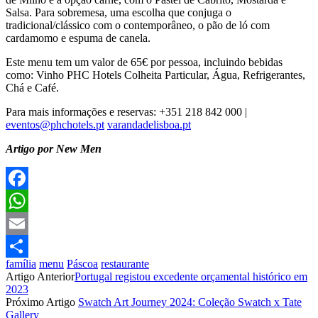
Salsa. Para sobremesa, uma escolha que conjuga o
tradicional/clássico com o contemporâneo, o pão de ló com
cardamomo e espuma de canela.
Este menu tem um valor de 65€ por pessoa, incluindo bebidas
como: Vinho PHC Hotels Colheita Particular, Água, Refrigerantes,
Chá e Café.
Para mais informações e reservas: +351 218 842 000 |
eventos@phchotels.pt
varandadelisboa.pt
Artigo por New Men
Facebook
WhatsApp
Email
família
menu
Páscoa
restaurante
Partilhar
Artigo Anterior
Portugal registou excedente orçamental histórico em
2023
Próximo Artigo
Swatch Art Journey 2024: Coleção Swatch x Tate
Gallery