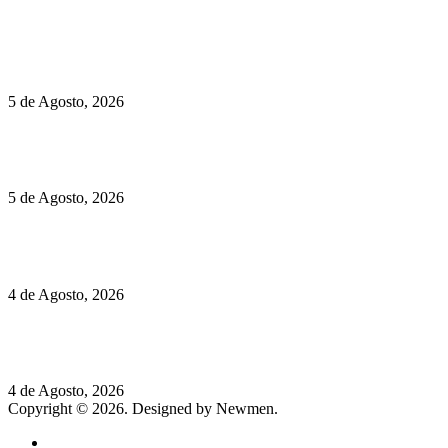
Políticas de Privacidade
Políticas de Cookies
Hispano Suiza Carmen Sagrera: 1115 cv ao serviço do instinto
5 de Agosto, 2026
Quinta da Moscadinha apresenta as novidades de Sidra e
Aguardente
5 de Agosto, 2026
Rússia: Aqui até as bombas atómicas são ortodoxas – um texto
de José Milhazes
4 de Agosto, 2026
Lamborghini Revuelto Miura 60° Homage: o passado regressa
a mais de 350 km/h
4 de Agosto, 2026
Copyright © 2026. Designed by Newmen.
Home