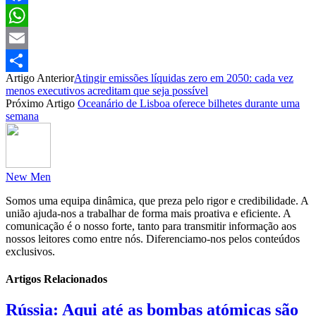
Facebook
WhatsApp
Email
Artigo Anterior
Atingir emissões líquidas zero em 2050: cada vez
Partilhar
menos executivos acreditam que seja possível
Próximo Artigo
Oceanário de Lisboa oferece bilhetes durante uma
semana
New Men
Somos uma equipa dinâmica, que preza pelo rigor e credibilidade. A
união ajuda-nos a trabalhar de forma mais proativa e eficiente. A
comunicação é o nosso forte, tanto para transmitir informação aos
nossos leitores como entre nós. Diferenciamo-nos pelos conteúdos
exclusivos.
Artigos Relacionados
Rússia: Aqui até as bombas atómicas são