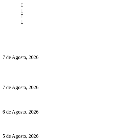
newmen@yourbranding.pt
(+351) 211 358 184
Instagram
Facebook
Políticas de Privacidade
Políticas de Cookies
Preços do Audi Q7 começam nos 110 mil euros
7 de Agosto, 2026
Chegou o novo Pêra Doce Branco Fresh Edition – Um vinho
que traz mais frescura ao verão
7 de Agosto, 2026
O mundo prefere vinhos mais frescos e menos alcoólicos
6 de Agosto, 2026
Hispano Suiza Carmen Sagrera: 1115 cv ao serviço do instinto
5 de Agosto, 2026