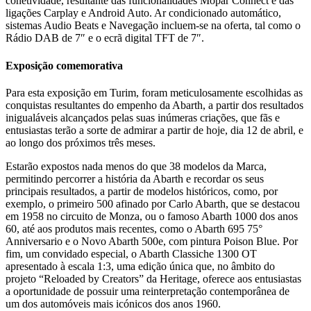
conetividade, resultante das funcionalidades Mopar Connect e das
ligações Carplay e Android Auto. Ar condicionado automático,
sistemas Audio Beats e Navegação incluem-se na oferta, tal como o
Rádio DAB de 7″ e o ecrã digital TFT de 7″.
Exposição comemorativa
Para esta exposição em Turim, foram meticulosamente escolhidas as
conquistas resultantes do empenho da Abarth, a partir dos resultados
inigualáveis alcançados pelas suas inúmeras criações, que fãs e
entusiastas terão a sorte de admirar a partir de hoje, dia 12 de abril, e
ao longo dos próximos três meses.
Estarão expostos nada menos do que 38 modelos da Marca,
permitindo percorrer a história da Abarth e recordar os seus
principais resultados, a partir de modelos históricos, como, por
exemplo, o primeiro 500 afinado por Carlo Abarth, que se destacou
em 1958 no circuito de Monza, ou o famoso Abarth 1000 dos anos
60, até aos produtos mais recentes, como o Abarth 695 75°
Anniversario e o Novo Abarth 500e, com pintura Poison Blue. Por
fim, um convidado especial, o Abarth Classiche 1300 OT
apresentado à escala 1:3, uma edição única que, no âmbito do
projeto “Reloaded by Creators” da Heritage, oferece aos entusiastas
a oportunidade de possuir uma reinterpretação contemporânea de
um dos automóveis mais icónicos dos anos 1960.