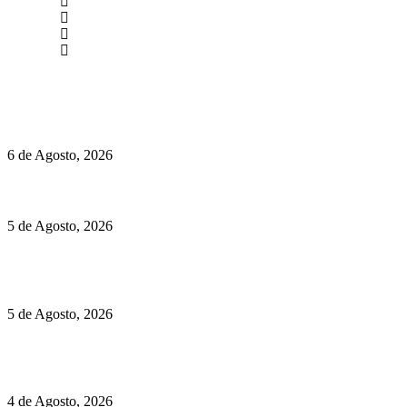
newmen@yourbranding.pt
(+351) 211 358 184
Instagram
Facebook
Políticas de Privacidade
Políticas de Cookies
O mundo prefere vinhos mais frescos e menos alcoólicos
6 de Agosto, 2026
Hispano Suiza Carmen Sagrera: 1115 cv ao serviço do instinto
5 de Agosto, 2026
Quinta da Moscadinha apresenta as novidades de Sidra e
Aguardente
5 de Agosto, 2026
Rússia: Aqui até as bombas atómicas são ortodoxas – um texto
de José Milhazes
4 de Agosto, 2026