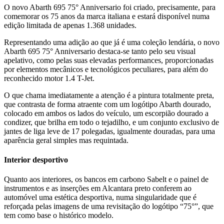
O novo Abarth 695 75° Anniversario foi criado, precisamente, para
comemorar os 75 anos da marca italiana e estará disponível numa
edição limitada de apenas 1.368 unidades.
Representando uma adição ao que já é uma coleção lendária, o novo
Abarth 695 75° Anniversario destaca-se tanto pelo seu visual
apelativo, como pelas suas elevadas performances, proporcionadas
por elementos mecânicos e tecnológicos peculiares, para além do
reconhecido motor 1.4 T-Jet.
O que chama imediatamente a atenção é a pintura totalmente preta,
que contrasta de forma atraente com um logótipo Abarth dourado,
colocado em ambos os lados do veículo, um escorpião dourado a
condizer, que brilha em todo o tejadilho, e um conjunto exclusivo de
jantes de liga leve de 17 polegadas, igualmente douradas, para uma
aparência geral simples mas requintada.
Interior desportivo
Quanto aos interiores, os bancos em carbono Sabelt e o painel de
instrumentos e as inserções em Alcantara preto conferem ao
automóvel uma estética desportiva, numa singularidade que é
reforçada pelas imagens de uma revisitação do logótipo “75°”, que
tem como base o histórico modelo.