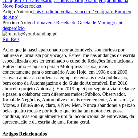
2024
695 75º Aniversário
75 anos Abarth
Abarth
edição limitada
Partilhar
Novo
Pocket rocket
Artigo Anterior
Luís Godinho volta a vencer o ‘Fotógrafo Europeu
do Ano’
Próximo Artigo
Primavera: Receita de Geleia de Morango anti
desperdício
Rui Reis
Acho que já nasci apaixonado por automóveis, sou curioso por
natureza e jornalista por vocação. Estreei-me nas andanças da escrita
especializada após ter terminado o curso de Relações Internacionais.
Entrei como estagiário para a Motorpress Lisboa, mais
concretamente para o semanário Auto Hoje, em 1998 e em 2000
estava a ajudar a coordenar a equipa de ensaios desta publicação,
bem como da Automagazine e do Guia do Automóvel. Em 2018
abracei o projeto Automag. Em 2019 optei por seguir a via freelance
e passei a colaborar com diferentes meios: Público, Observador,
Jornal de Negócios, Automotive e, mais recentemente, Abolsamia, a
Motos, a BlueAuto e, claro, a New Men. Nunca abandonei a paixão
pelas quatro rodas e por tudo o que tenha um motor e eu possa
conduzir, mas sou igualmente um fã incondicional de entrevistas, da
apresentação e da escrita de uma forma geral.
Artigos Relacionados