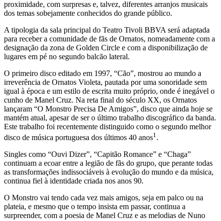
proximidade, com surpresas e, talvez, diferentes arranjos musicais
dos temas sobejamente conhecidos do grande público.
A tipologia da sala principal do Teatro Tivoli BBVA será adaptada
para receber a comunidade de fãs de Ornatos, nomeadamente com a
designação da zona de Golden Circle e com a disponibilização de
lugares em pé no segundo balcão lateral.
O primeiro disco editado em 1997, “Cão”, mostrou ao mundo a
irreverência de Ornatos Violeta, pautada por uma sonoridade sem
igual à época e um estilo de escrita muito próprio, onde é inegável o
cunho de Manel Cruz. Na reta final do século XX, os Ornatos
lançaram “O Monstro Precisa De Amigos”, disco que ainda hoje se
mantém atual, apesar de ser o último trabalho discográfico da banda.
Este trabalho foi recentemente distinguido como o segundo melhor
1
disco de música portuguesa dos últimos 40 anos
.
Singles como “Ouvi Dizer”, “Capitão Romance” e “Chaga”
continuam a ecoar entre a legião de fãs do grupo, que perante todas
as transformações indissociáveis à evolução do mundo e da música,
continua fiel à identidade criada nos anos 90.
O Monstro vai tendo cada vez mais amigos, seja em palco ou na
plateia, e mesmo que o tempo insista em passar, continua a
surpreender, com a poesia de Manel Cruz e as melodias de Nuno