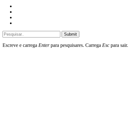
Home
General
Sociedade
Destaques do dia
Submit
Escreve e carrega
Enter
para pesquisares. Carrega
Esc
para sair.