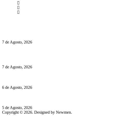
(+351) 211 358 184
Instagram
Facebook
Políticas de Privacidade
Políticas de Cookies
Preços do Audi Q7 começam nos 110 mil euros
7 de Agosto, 2026
Chegou o novo Pêra Doce Branco Fresh Edition – Um vinho
que traz mais frescura ao verão
7 de Agosto, 2026
O mundo prefere vinhos mais frescos e menos alcoólicos
6 de Agosto, 2026
Hispano Suiza Carmen Sagrera: 1115 cv ao serviço do instinto
5 de Agosto, 2026
Copyright © 2026. Designed by Newmen.