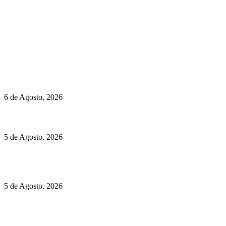
newmen@yourbranding.pt
(+351) 211 358 184
Instagram
Facebook
Políticas de Privacidade
Políticas de Cookies
O mundo prefere vinhos mais frescos e menos alcoólicos
6 de Agosto, 2026
Hispano Suiza Carmen Sagrera: 1115 cv ao serviço do instinto
5 de Agosto, 2026
Quinta da Moscadinha apresenta as novidades de Sidra e
Aguardente
5 de Agosto, 2026
Rússia: Aqui até as bombas atómicas são ortodoxas – um texto
de José Milhazes