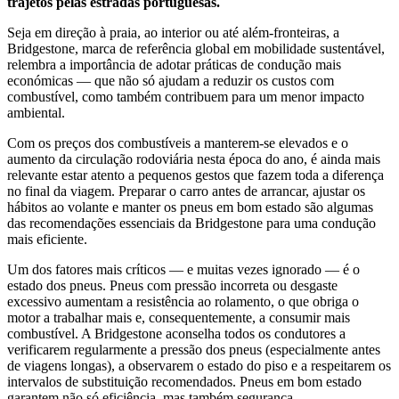
trajetos pelas estradas portuguesas.
Seja em direção à praia, ao interior ou até além-fronteiras, a
Bridgestone, marca de referência global em mobilidade sustentável,
relembra a importância de adotar práticas de condução mais
económicas — que não só ajudam a reduzir os custos com
combustível, como também contribuem para um menor impacto
ambiental.
Com os preços dos combustíveis a manterem-se elevados e o
aumento da circulação rodoviária nesta época do ano, é ainda mais
relevante estar atento a pequenos gestos que fazem toda a diferença
no final da viagem. Preparar o carro antes de arrancar, ajustar os
hábitos ao volante e manter os pneus em bom estado são algumas
das recomendações essenciais da Bridgestone para uma condução
mais eficiente.
Um dos fatores mais críticos — e muitas vezes ignorado — é o
estado dos pneus. Pneus com pressão incorreta ou desgaste
excessivo aumentam a resistência ao rolamento, o que obriga o
motor a trabalhar mais e, consequentemente, a consumir mais
combustível. A Bridgestone aconselha todos os condutores a
verificarem regularmente a pressão dos pneus (especialmente antes
de viagens longas), a observarem o estado do piso e a respeitarem os
intervalos de substituição recomendados. Pneus em bom estado
garantem não só eficiência, mas também segurança.