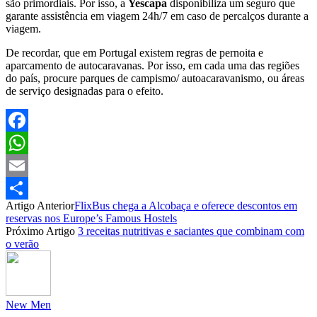
são primordiais. Por isso, a
Yescapa
disponibiliza um seguro que
garante assistência em viagem 24h/7 em caso de percalços durante a
viagem.
De recordar, que em Portugal existem regras de pernoita e
aparcamento de autocaravanas. Por isso, em cada uma das regiões
do país, procure parques de campismo/ autoacaravanismo, ou áreas
de serviço designadas para o efeito.
Facebook
WhatsApp
Email
Artigo Anterior
FlixBus chega a Alcobaça e oferece descontos em
Partilhar
reservas nos Europe’s Famous Hostels
Próximo Artigo
3 receitas nutritivas e saciantes que combinam com
o verão
New Men