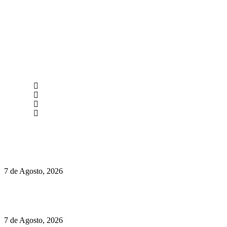
newmen@yourbranding.pt
(+351) 211 358 184
Instagram
Facebook
Políticas de Privacidade
Políticas de Cookies
Preços do Audi Q7 começam nos 110 mil euros
7 de Agosto, 2026
Chegou o novo Pêra Doce Branco Fresh Edition – Um vinho
que traz mais frescura ao verão
7 de Agosto, 2026