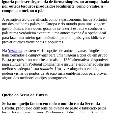
iguaria pode ser degustada de forma simples, ou acompanhada
por outros tesouros produzidos localmente, como o vinho, a
compota, o mel, ou o pão
.
A paisagem tão diversificada como a gastronomia, faz de Portugal
um dos melhores países da Europa e do mundo para uma viagem
gastronómica. Para quem gosta de se fazer à estrada e conhecer o
país numa verdadeira aventura, uma autocaravana é a opção ideal
para fazer um roteiro gastronómico, parar em paisagens idílicas e
provar queijos tradicionais e populares.
Na
Yescapa
, existem várias opções de autocaravanas, furgões
transformados e
campervans
para uma viagem a dois ou em grupo.
Basta pesquisar no website as mais de 1350 alternativas disponíveis
para aluguer em Portugal continental e insular e escolher aquela que
melhor se adequa à sua
roadtrip.
Uma vez alugado o veículo,
poderá visitar os pontos de atração mais emblemáticos para provar
alguns dos melhores queijos portugueses.
Queijo da Serra da Estrela
Se há
um queijo famoso em todo o mundo é o da Serra da
Estrela
, produzido com leite de ovelha de pasto e fabricado pelos
locais há centenas de anos. Desloque-se à deslumbrante Serra da