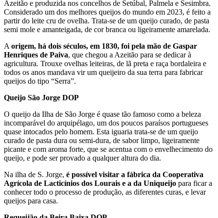
Azeitão e produzida nos concelhos de Setúbal, Palmela e Sesimbra.
Considerado um dos melhores queijos do mundo em 2023, é feito a
partir do leite cru de ovelha. Trata-se de um queijo curado, de pasta
semi mole e amanteigada, de cor branca ou ligeiramente amarelada.
A
origem, há dois séculos, em 1830, foi pela mão de Gaspar
Henriques de Paiva
, que chegou a Azeitão para se dedicar à
agricultura. Trouxe ovelhas leiteiras, de lã preta e raça bordaleira e
todos os anos mandava vir um queijeiro da sua terra para fabricar
queijos do tipo “Serra”.
Queijo São Jorge DOP
O queijo da Ilha de São Jorge é quase tão famoso como a beleza
incomparável do arquipélago, um dos poucos paraísos portugueses
quase intocados pelo homem. Esta iguaria trata-se de um queijo
curado de pasta dura ou semi-dura, de sabor limpo, ligeiramente
picante e com aroma forte, que se acentua com o envelhecimento do
queijo, e pode ser provado a qualquer altura do dia.
Na ilha de S. Jorge,
é possível visitar a fábrica da Cooperativa
Agrícola de Lacticínios dos Lourais e a da Uniqueijo
para ficar a
conhecer todo o processo de produção, as diferentes curas, e levar
queijos para casa.
Requeijão da Beira Baixa DOP