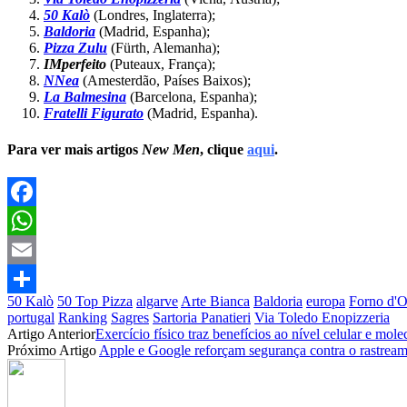
50 Kalò
(Londres, Inglaterra);
Baldoria
(Madrid, Espanha);
Pizza Zulu
(Fürth, Alemanha);
IMperfeito
(Puteaux, França);
NNea
(Amesterdão, Países Baixos);
La Balmesina
(Barcelona, Espanha);
Fratelli Figurato
(Madrid, Espanha).
Para ver mais artigos
New Men
, clique
aqui
.
Facebook
WhatsApp
Email
50 Kalò
50 Top Pizza
algarve
Arte Bianca
Baldoria
europa
Forno d'O
Partilhar
portugal
Ranking
Sagres
Sartoria Panatieri
Via Toledo Enopizzeria
Artigo Anterior
Exercício físico traz benefícios ao nível celular e mole
Próximo Artigo
Apple e Google reforçam segurança contra o rastrea