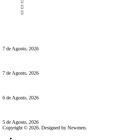
(+351) 211 358 184
Instagram
Facebook
Políticas de Privacidade
Políticas de Cookies
Preços do Audi Q7 começam nos 110 mil euros
7 de Agosto, 2026
Chegou o novo Pêra Doce Branco Fresh Edition – Um vinho que t
7 de Agosto, 2026
O mundo prefere vinhos mais frescos e menos alcoólicos
6 de Agosto, 2026
Hispano Suiza Carmen Sagrera: 1115 cv ao serviço do instinto
5 de Agosto, 2026
Copyright © 2026. Designed by Newmen.
Home