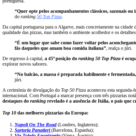
portuguesa.
“Quer opte pelos acompanhamentos clássicos, sazonais ou i
do
ranking
50 Top Pizza
.
Da capital portuguesa para o Algarve, mais concretamente na cidade 
qualidade das pizzas, mas também o ambiente acolhedor e os detalhe
“É um lugar que sabe como fazer voltar pelos aconchegantes
fãs daqueles que amam boa comida italiana”
, realça o júri.
De regresso à capital,
a
45ª
posição do
ranking 50 Top Pizza
é ocup
explorar novos sabores.
“No balcão, a massa é preparada habilmente e fermentada,
júri.
A cerimónia de divulgação do
Top 50 Pizza
aconteceu esta segunda-f
internacional. Com Portugal a marcar presença com três pizzarias notáv
destaques do
ranking
revelado é a ausência de Itália, o país que
Top 10
das melhores pizzarias da Europa:
Napoli On The Road
(Londres, Inglaterra);
Sartoria Panatieri
(Barcelona, Espanha);
Via Toledo Enopizzeria
(Viena, Áustria);