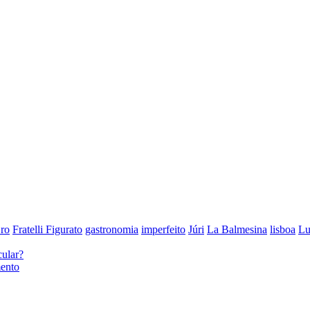
ro
Fratelli Figurato
gastronomia
imperfeito
Júri
La Balmesina
lisboa
Lu
cular?
mento