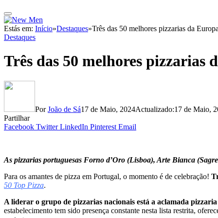
Estás em:
Início
»
Destaques
»
Três das 50 melhores pizzarias da Europ
Destaques
Três das 50 melhores pizzarias
Por
João de Sá
17 de Maio, 2024
Actualizado:
17 de Maio, 
Partilhar
Facebook
Twitter
LinkedIn
Pinterest
Email
As pizzarias portuguesas Forno d’Oro (Lisboa), Arte Bianca (Sagres
Para os amantes de pizza em Portugal, o momento é de celebração!
T
50 Top Pizza
.
A liderar o grupo de pizzarias nacionais está a aclamada pizzari
estabelecimento tem sido presença constante nesta lista restrita, ofe