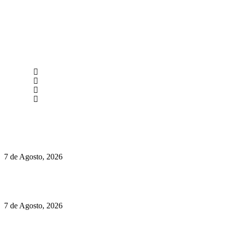
newmen@yourbranding.pt
(+351) 211 358 184
Instagram
Facebook
Políticas de Privacidade
Políticas de Cookies
Preços do Audi Q7 começam nos 110 mil euros
7 de Agosto, 2026
Chegou o novo Pêra Doce Branco Fresh Edition – Um vinho
que traz mais frescura ao verão
7 de Agosto, 2026
O mundo prefere vinhos mais frescos e menos alcoólicos