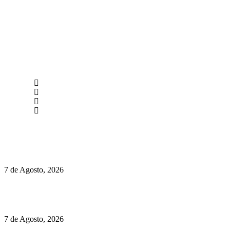
newmen@yourbranding.pt
(+351) 211 358 184
Instagram
Facebook
Políticas de Privacidade
Políticas de Cookies
Preços do Audi Q7 começam nos 110 mil euros
7 de Agosto, 2026
Chegou o novo Pêra Doce Branco Fresh Edition – Um vinho
que traz mais frescura ao verão
7 de Agosto, 2026