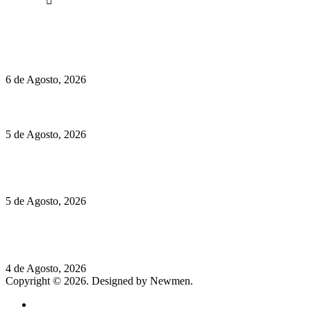
Facebook
Políticas de Privacidade
Políticas de Cookies
O mundo prefere vinhos mais frescos e menos alcoólicos
6 de Agosto, 2026
Hispano Suiza Carmen Sagrera: 1115 cv ao serviço do instinto
5 de Agosto, 2026
Quinta da Moscadinha apresenta as novidades de Sidra e
Aguardente
5 de Agosto, 2026
Rússia: Aqui até as bombas atómicas são ortodoxas – um texto
de José Milhazes
4 de Agosto, 2026
Copyright © 2026. Designed by Newmen.
Home