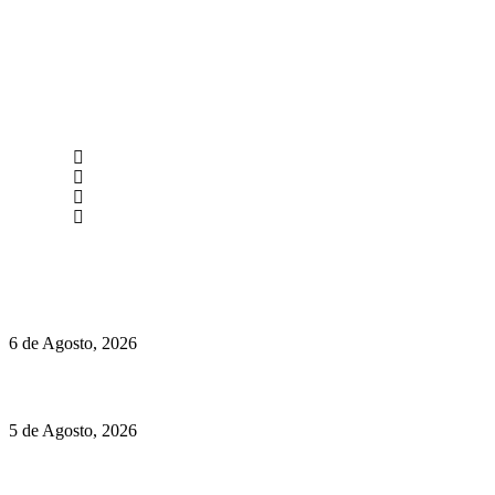
newmen@yourbranding.pt
(+351) 211 358 184
Instagram
Facebook
Políticas de Privacidade
Políticas de Cookies
O mundo prefere vinhos mais frescos e menos alcoólicos
6 de Agosto, 2026
Hispano Suiza Carmen Sagrera: 1115 cv ao serviço do instinto
5 de Agosto, 2026
Quinta da Moscadinha apresenta as novidades de Sidra e
Aguardente