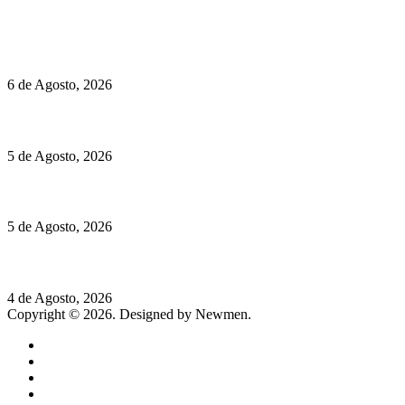
Políticas de Cookies
O mundo prefere vinhos mais frescos e menos alcoólicos
6 de Agosto, 2026
Hispano Suiza Carmen Sagrera: 1115 cv ao serviço do instinto
5 de Agosto, 2026
Quinta da Moscadinha apresenta as novidades de Sidra e Aguar
5 de Agosto, 2026
Rússia: Aqui até as bombas atómicas são ortodoxas – um texto d
4 de Agosto, 2026
Copyright © 2026. Designed by Newmen.
Home
General
Sociedade
Destaques do dia