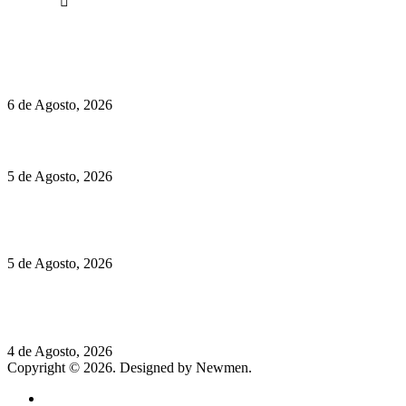
Facebook
Políticas de Privacidade
Políticas de Cookies
O mundo prefere vinhos mais frescos e menos alcoólicos
6 de Agosto, 2026
Hispano Suiza Carmen Sagrera: 1115 cv ao serviço do instinto
5 de Agosto, 2026
Quinta da Moscadinha apresenta as novidades de Sidra e
Aguardente
5 de Agosto, 2026
Rússia: Aqui até as bombas atómicas são ortodoxas – um texto
de José Milhazes
4 de Agosto, 2026
Copyright © 2026. Designed by Newmen.
Home