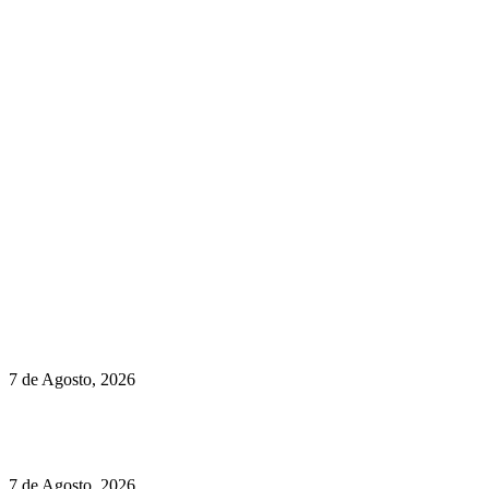
newmen@yourbranding.pt
(+351) 211 358 184
Instagram
Facebook
Políticas de Privacidade
Políticas de Cookies
Preços do Audi Q7 começam nos 110 mil euros
7 de Agosto, 2026
Chegou o novo Pêra Doce Branco Fresh Edition – Um vinho
que traz mais frescura ao verão
7 de Agosto, 2026