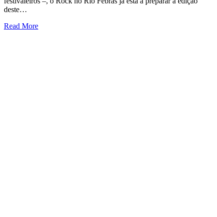
festivaleiros –, o Rock no Rio Febras já está a preparar a edição
deste…
Read More