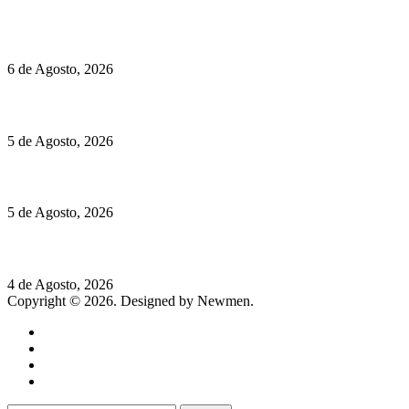
O mundo prefere vinhos mais frescos e menos alcoólicos
6 de Agosto, 2026
Hispano Suiza Carmen Sagrera: 1115 cv ao serviço do instinto
5 de Agosto, 2026
Quinta da Moscadinha apresenta as novidades de Sidra e Aguar
5 de Agosto, 2026
Rússia: Aqui até as bombas atómicas são ortodoxas – um texto d
4 de Agosto, 2026
Copyright © 2026. Designed by Newmen.
Home
General
Sociedade
Destaques do dia