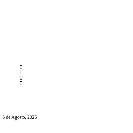
newmen@yourbranding.pt
(+351) 211 358 184
Instagram
Facebook
Políticas de Privacidade
Políticas de Cookies
O mundo prefere vinhos mais frescos e menos alcoólicos
6 de Agosto, 2026
Hispano Suiza Carmen Sagrera: 1115 cv ao serviço do instinto