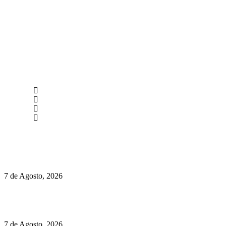
newmen@yourbranding.pt
(+351) 211 358 184
Instagram
Facebook
Políticas de Privacidade
Políticas de Cookies
Preços do Audi Q7 começam nos 110 mil euros
7 de Agosto, 2026
Chegou o novo Pêra Doce Branco Fresh Edition – Um vinho
que traz mais frescura ao verão
7 de Agosto, 2026