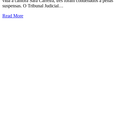
vida à cantora Sara Carreira, três foram condenados a penas
suspensas. O Tribunal Judicial…
Read More