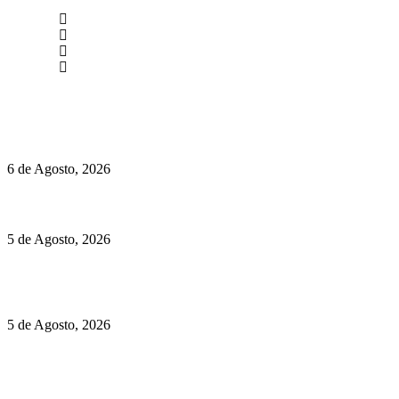
newmen@yourbranding.pt
(+351) 211 358 184
Instagram
Facebook
Políticas de Privacidade
Políticas de Cookies
O mundo prefere vinhos mais frescos e menos alcoólicos
6 de Agosto, 2026
Hispano Suiza Carmen Sagrera: 1115 cv ao serviço do instinto
5 de Agosto, 2026
Quinta da Moscadinha apresenta as novidades de Sidra e
Aguardente
5 de Agosto, 2026
Rússia: Aqui até as bombas atómicas são ortodoxas – um texto
de José Milhazes