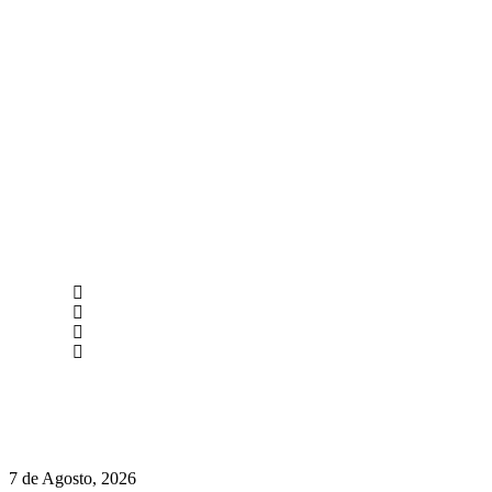
newmen@yourbranding.pt
(+351) 211 358 184
Instagram
Facebook
Políticas de Privacidade
Políticas de Cookies
Preços do Audi Q7 começam nos 110 mil euros
7 de Agosto, 2026