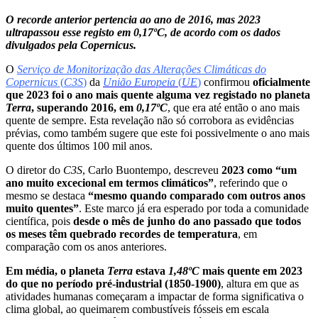
O recorde anterior pertencia ao ano de 2016, mas 2023
ultrapassou esse registo em 0,17ºC, de acordo com os dados
divulgados pela Copernicus.
O
Serviço de
Monitorização das Alterações
Climáticas do
Copernicus
(
C3S
)
da
União Europeia
(
UE
)
confirmou
oficialmente
que 2023 foi o ano mais quente alguma vez registado no planeta
Terra
, superando 2016, em
0,17ºC
, que era até então o ano mais
quente de sempre. Esta revelação não só corrobora as evidências
prévias, como também sugere que este foi possivelmente o ano mais
quente dos últimos 100 mil anos.
O diretor do
C3S
, Carlo Buontempo, descreveu
2023 como “um
ano muito excecional em termos climáticos”
, referindo que o
mesmo se destaca
“mesmo quando comparado com outros anos
muito quentes”
. Este marco já era esperado por toda a comunidade
científica, pois
desde o mês de junho do ano passado que todos
os meses têm quebrado recordes de temperatura
, em
comparação com os anos anteriores.
Em média, o planeta
Terra
estava
1,48ºC
mais quente em 2023
do que no período pré-industrial (1850-1900)
, altura em que as
atividades humanas começaram a impactar de forma significativa o
clima global, ao queimarem combustíveis fósseis em escala