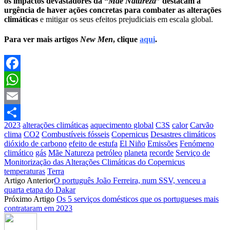
os impactos devastadores da “
Mãe Natureza
” destacam a
urgência de haver ações concretas para combater as alterações
climáticas
e mitigar os seus efeitos prejudiciais em escala global.
Para ver mais artigos
New Men
, clique
aqui
.
Facebook
WhatsApp
Email
2023
alterações climáticas
aquecimento global
C3S
calor
Carvão
Partilhar
clima
CO2
Combustíveis fósseis
Copernicus
Desastres climáticos
dióxido de carbono
efeito de estufa
El Niño
Emissões
Fenómeno
climático
gás
Mãe Natureza
petróleo
planeta
recorde
Serviço de
Monitorização das Alterações Climáticas do Copernicus
temperaturas
Terra
Artigo Anterior
O português João Ferreira, num SSV, venceu a
quarta etapa do Dakar
Próximo Artigo
Os 5 serviços domésticos que os portugueses mais
contrataram em 2023