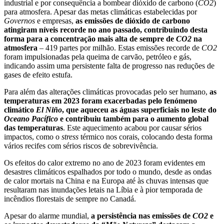
industrial e por consequência a bombear dióxido de carbono (
CO2
)
para atmosfera. Apesar das metas climáticas estabelecidas por
Governos
e empresas,
as emissões de dióxido de carbono
atingiram níveis recorde no ano passado, contribuindo desta
forma para a concentração mais alta de sempre de
CO2
na
atmosfera
– 419 partes por milhão. Estas emissões recorde de
CO2
foram impulsionadas pela queima de carvão, petróleo e gás,
indicando assim uma persistente falta de progresso nas reduções de
gases de efeito estufa.
Para além das alterações climáticas provocadas pelo ser humano,
as
temperaturas em 2023 foram exacerbadas pelo fenómeno
climático
El Niño
, que aqueceu as águas superficiais no leste do
Oceano Pacífico
e contribuiu também para o aumento global
das temperaturas
. Este aquecimento acabou por causar sérios
impactos, como o
stress
térmico nos corais, colocando desta forma
vários recifes com sérios riscos de sobrevivência.
Os efeitos do calor extremo no ano de 2023 foram evidentes em
desastres climáticos espalhados por todo o mundo, desde as ondas
de calor mortais na China e na Europa até às chuvas intensas que
resultaram nas inundações letais na Líbia e à pior temporada de
incêndios florestais de sempre no Canadá.
Apesar do alarme mundial,
a persistência nas emissões de
CO2
e