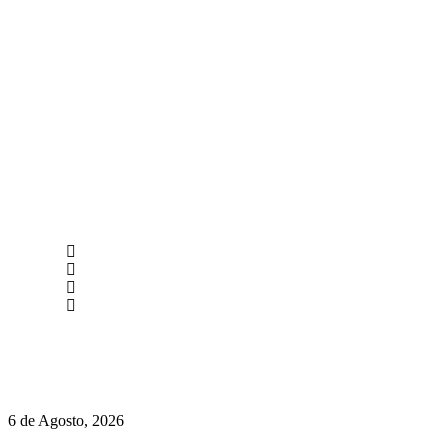
newmen@yourbranding.pt
(+351) 211 358 184
Instagram
Facebook
Políticas de Privacidade
Políticas de Cookies
O mundo prefere vinhos mais frescos e menos alcoólicos
6 de Agosto, 2026