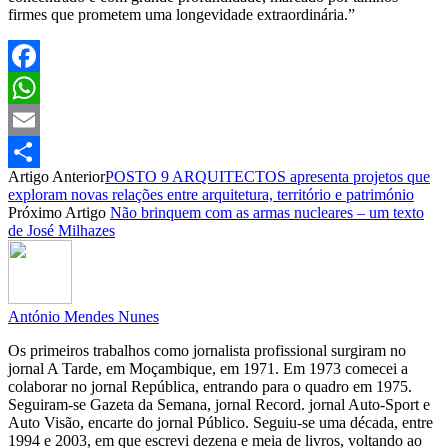
firmes que prometem uma longevidade extraordinária.”
Facebook
WhatsApp
Email
Artigo Anterior
POSTO 9 ARQUITECTOS apresenta projetos que
Partilhar
exploram novas relações entre arquitetura, território e património
Próximo Artigo
Não brinquem com as armas nucleares – um texto
de José Milhazes
António Mendes Nunes
Os primeiros trabalhos como jornalista profissional surgiram no
jornal A Tarde, em Moçambique, em 1971. Em 1973 comecei a
colaborar no jornal República, entrando para o quadro em 1975.
Seguiram-se Gazeta da Semana, jornal Record. jornal Auto-Sport e
Auto Visão, encarte do jornal Público. Seguiu-se uma década, entre
1994 e 2003, em que escrevi dezena e meia de livros, voltando ao