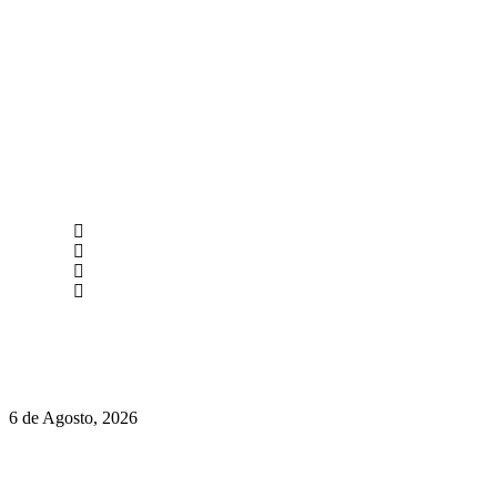
newmen@yourbranding.pt
(+351) 211 358 184
Instagram
Facebook
Políticas de Privacidade
Políticas de Cookies
O mundo prefere vinhos mais frescos e menos alcoólicos
6 de Agosto, 2026
Hispano Suiza Carmen Sagrera: 1115 cv ao serviço do instinto