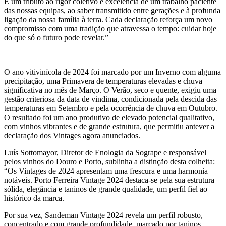
É um tributo ao rigor coletivo e excelência de um trabalho paciente
das nossas equipas, ao saber transmitido entre gerações e à profunda
ligação da nossa família à terra. Cada declaração reforça um novo
compromisso com uma tradição que atravessa o tempo: cuidar hoje
do que só o futuro pode revelar.”
O ano vitivinícola de 2024 foi marcado por um Inverno com alguma
precipitação, uma Primavera de temperaturas elevadas e chuva
significativa no mês de Março. O Verão, seco e quente, exigiu uma
gestão criteriosa da data de vindima, condicionada pela descida das
temperaturas em Setembro e pela ocorrência de chuva em Outubro.
O resultado foi um ano produtivo de elevado potencial qualitativo,
com vinhos vibrantes e de grande estrutura, que permitiu antever a
declaração dos Vintages agora anunciados.
Luís Sottomayor, Diretor de Enologia da Sogrape e responsável
pelos vinhos do Douro e Porto, sublinha a distinção desta colheita:
“Os Vintages de 2024 apresentam uma frescura e uma harmonia
notáveis. Porto Ferreira Vintage 2024 destaca-se pela sua estrutura
sólida, elegância e taninos de grande qualidade, um perfil fiel ao
histórico da marca.
Por sua vez, Sandeman Vintage 2024 revela um perfil robusto,
concentrado e com grande profundidade, marcado por taninos