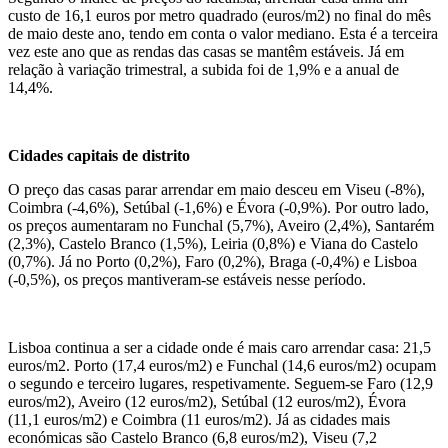
custo de 16,1 euros por metro quadrado (euros/m2) no final do mês
de maio deste ano, tendo em conta o valor mediano. Esta é a terceira
vez este ano que as rendas das casas se mantêm estáveis. Já em
relação à variação trimestral, a subida foi de 1,9% e a anual de
14,4%.
Cidades capitais de distrito
O preço das casas parar arrendar em maio desceu em Viseu (-8%),
Coimbra (-4,6%), Setúbal (-1,6%) e Évora (-0,9%).
Por outro lado,
os preços aumentaram no Funchal (5,7%), Aveiro (2,4%), Santarém
(2,3%), Castelo Branco (1,5%), Leiria (0,8%) e Viana do Castelo
(0,7%). Já no Porto (0,2%), Faro (0,2%), Braga (-0,4%) e Lisboa
(-0,5%), os preços mantiveram-se estáveis nesse período.
Lisboa continua a ser a cidade onde é mais caro arrendar casa: 21,5
euros/m2. Porto (17,4 euros/m2) e Funchal (14,6 euros/m2) ocupam
o segundo e terceiro lugares, respetivamente. Seguem-se Faro (12,9
euros/m2), Aveiro (12 euros/m2), Setúbal (12 euros/m2), Évora
(11,1 euros/m2) e Coimbra (11 euros/m2). Já as cidades mais
económicas são Castelo Branco (6,8 euros/m2), Viseu (7,2