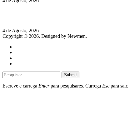
4 de Agosto, 2026
Lamborghini Revuelto Miura 60° Homage: o passado regressa
a mais de 350 km/h
4 de Agosto, 2026
Copyright © 2026. Designed by Newmen.
Home
General
Sociedade
Destaques do dia
Submit
Escreve e carrega
Enter
para pesquisares. Carrega
Esc
para sair.