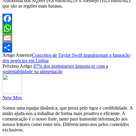
Autónoma dos Açores (9,8 euros/m2) e o Alentejo (10,3 euros/m2)
que são as regiões mais baratas.
Facebook
WhatsApp
Email
Artigo Anterior
Concertos de Taylor Swift impulsionam a faturação
Partilhar
dos negócios em Lisboa
Próximo Artigo
87% dos portugueses importa-se com a
sustentabilidade na alimentação
New Men
Somos uma equipa dinâmica, que preza pelo rigor e credibilidade. A
união ajuda-nos a trabalhar de forma mais proativa e eficiente. A
comunicação é o nosso forte, tanto para transmitir informação aos
nossos leitores como entre nós. Diferenciamo-nos pelos conteúdos
exclusivos.