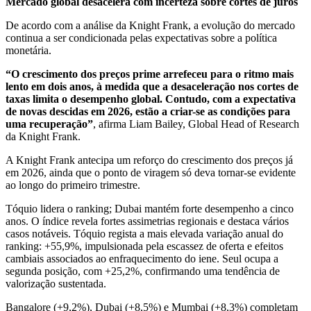
Mercado global desacelera com incerteza sobre cortes de juros
De acordo com a análise da Knight Frank, a evolução do mercado
continua a ser condicionada pelas expectativas sobre a política
monetária.
“O crescimento dos preços prime arrefeceu para o ritmo mais
lento em dois anos, à medida que a desaceleração nos cortes de
taxas limita o desempenho global. Contudo, com a expectativa
de novas descidas em 2026, estão a criar-se as condições para
uma recuperação”
, afirma Liam Bailey, Global Head of Research
da Knight Frank.
A Knight Frank antecipa um reforço do crescimento dos preços já
em 2026, ainda que o ponto de viragem só deva tornar-se evidente
ao longo do primeiro trimestre.
Tóquio lidera o ranking; Dubai mantém forte desempenho a cinco
anos. O índice revela fortes assimetrias regionais e destaca vários
casos notáveis. Tóquio regista a mais elevada variação anual do
ranking: +55,9%, impulsionada pela escassez de oferta e efeitos
cambiais associados ao enfraquecimento do iene. Seul ocupa a
segunda posição, com +25,2%, confirmando uma tendência de
valorização sustentada.
Bangalore (+9,2%), Dubai (+8,5%) e Mumbai (+8,3%) completam