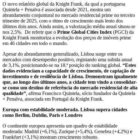
O novo relatório global da Knight Frank, da qual a portuguesa
Quintela + Penalva é associada desde 2021, mostra um
abrandamento conjuntural no mercado residencial prime no terceiro
trimestre de 2025, com o ritmo de crescimento mais lento dos
últimos dois anos. Ainda assim, a valorização média anual situou-se
nos 2,5%. De referir que o
Prime Global Cities Index
(PGCI) da
Knight Frank monitoriza a evolução dos preços de imóveis prime
em 46 cidades em todo o mundo.
Apesar do abrandamento generalizado, Lisboa surge entre os
mercados com desempenho positivo, registando uma subida anual
de 3,1%, posicionando-se na 18.ª posição do ranking global.
“Estes
dados evidenciam a capacidade de crescimento, de captação de
investimento e de resiliência de Lisboa. Demonstram igualmente
que, ao longo dos últimos anos, a cidade tem vindo a consolidar-
se como um destino de referência do mercado residencial de alta
qualidade”
, afirma Francisco Quintela, sócio fundador da Quintela
+ Penalva, associada em Portugal da Knight Frank.
Europa com estabilidade moderada. Lisboa supera cidades
como Berlim, Dublin, Paris e Londres
O continente europeu apresenta um quadro de estabilidade
moderada: Madrid (+6,1%), Zurique (+5,4%), Genebra (+4,2%) e
Frankfurt (+3,1%) mostram crescimento robusto.