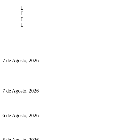
newmen@yourbranding.pt
(+351) 211 358 184
Instagram
Facebook
Políticas de Privacidade
Políticas de Cookies
Preços do Audi Q7 começam nos 110 mil euros
7 de Agosto, 2026
Chegou o novo Pêra Doce Branco Fresh Edition – Um vinho
que traz mais frescura ao verão
7 de Agosto, 2026
O mundo prefere vinhos mais frescos e menos alcoólicos
6 de Agosto, 2026
Hispano Suiza Carmen Sagrera: 1115 cv ao serviço do instinto
5 de Agosto, 2026