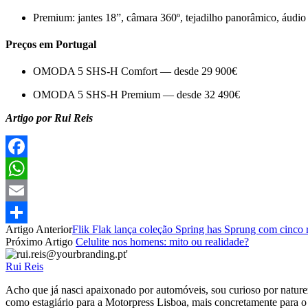
Premium: jantes 18”, câmara 360º, tejadilho panorâmico, áudio 
Preços em Portugal
OMODA 5 SHS-H Comfort — desde 29 900€
OMODA 5 SHS-H Premium — desde 32 490€
Artigo por Rui Reis
Facebook
WhatsApp
Email
Artigo Anterior
Flik Flak lança coleção Spring has Sprung com cinco r
Partilhar
Próximo Artigo
Celulite nos homens: mito ou realidade?
Rui Reis
Acho que já nasci apaixonado por automóveis, sou curioso por natureza
como estagiário para a Motorpress Lisboa, mais concretamente para 