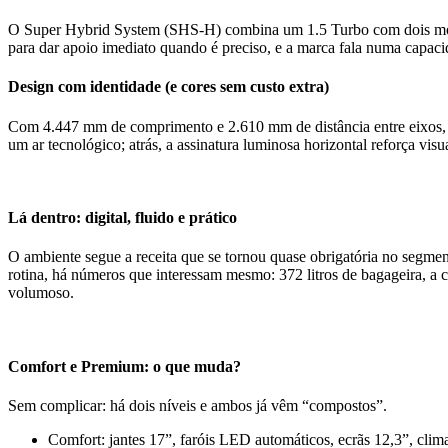
O Super Hybrid System (SHS-H) combina um 1.5 Turbo com dois motor
para dar apoio imediato quando é preciso, e a marca fala numa capaci
Design com identidade (e cores sem custo extra)
Com 4.447 mm de comprimento e 2.610 mm de distância entre eixos,
um ar tecnológico; atrás, a assinatura luminosa horizontal reforça vi
Lá dentro: digital, fluido e prático
O ambiente segue a receita que se tornou quase obrigatória no seg
rotina, há números que interessam mesmo: 372 litros de bagageira, a 
volumoso.
Comfort e Premium: o que muda?
Sem complicar: há dois níveis e ambos já vêm “compostos”.
Comfort: jantes 17”, faróis LED automáticos, ecrãs 12,3”, clim