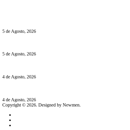
Políticas de Privacidade
Políticas de Cookies
Hispano Suiza Carmen Sagrera: 1115 cv ao serviço do instinto
5 de Agosto, 2026
Quinta da Moscadinha apresenta as novidades de Sidra e Aguar
5 de Agosto, 2026
Rússia: Aqui até as bombas atómicas são ortodoxas – um texto d
4 de Agosto, 2026
Lamborghini Revuelto Miura 60° Homage: o passado regressa a 
4 de Agosto, 2026
Copyright © 2026. Designed by Newmen.
Home
General
Sociedade