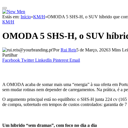
Estás em:
Início
»
KM/H
»
OMODA 5 SHS-H, o SUV híbrido que come
KM/H
OMODA 5 SHS-H, o SUV híbrido
Por
Rui Reis
5 de Março, 2026
3 Mins Lei
Partilhar
Facebook
Twitter
LinkedIn
Pinterest
Email
A OMODA acaba de somar mais uma “energia” à sua oferta em Port
sem mudar rotinas nem depender de carregamentos. Na prática, é
O argumento principal está no equilíbrio: o SHS-H junta 224 cv (16
de compra, sobretudo em tempos de custos controlados: garantia de 7 
Um híbrido “sem dramas”, com foco no dia a dia