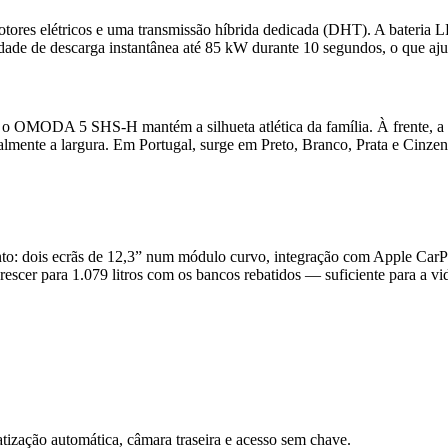
es elétricos e uma transmissão híbrida dedicada (DHT). A bateria L
dade de descarga instantânea até 85 kW durante 10 segundos, o que ajud
 o OMODA 5 SHS-H mantém a silhueta atlética da família. À frente, 
sualmente a largura. Em Portugal, surge em Preto, Branco, Prata e Cinz
mento: dois ecrãs de 12,3” num módulo curvo, integração com Apple C
crescer para 1.079 litros com os bancos rebatidos — suficiente para a 
atização automática, câmara traseira e acesso sem chave.