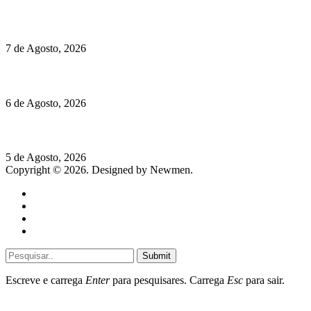
Chegou o novo Pêra Doce Branco Fresh Edition – Um vinho
que traz mais frescura ao verão
7 de Agosto, 2026
O mundo prefere vinhos mais frescos e menos alcoólicos
6 de Agosto, 2026
Hispano Suiza Carmen Sagrera: 1115 cv ao serviço do instinto
5 de Agosto, 2026
Copyright © 2026. Designed by Newmen.
Home
General
Sociedade
Destaques do dia
Submit
Escreve e carrega
Enter
para pesquisares. Carrega
Esc
para sair.