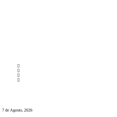
newmen@yourbranding.pt
(+351) 211 358 184
Instagram
Facebook
Políticas de Privacidade
Políticas de Cookies
Preços do Audi Q7 começam nos 110 mil euros
7 de Agosto, 2026