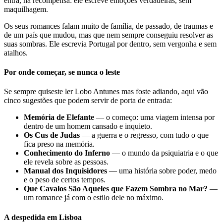
entra, há recompensa: ele escreve emoções verdadeiras, sem
maquilhagem.
Os seus romances falam muito de família, de passado, de traumas e
de um país que mudou, mas que nem sempre conseguiu resolver as
suas sombras. Ele escrevia Portugal por dentro, sem vergonha e sem
atalhos.
Por onde começar, se nunca o leste
Se sempre quiseste ler Lobo Antunes mas foste adiando, aqui vão
cinco sugestões que podem servir de porta de entrada:
Memória de Elefante
— o começo: uma viagem intensa por
dentro de um homem cansado e inquieto.
Os Cus de Judas
— a guerra e o regresso, com tudo o que
fica preso na memória.
Conhecimento do Inferno
— o mundo da psiquiatria e o que
ele revela sobre as pessoas.
Manual dos Inquisidores
— uma história sobre poder, medo
e o peso de certos tempos.
Que Cavalos São Aqueles que Fazem Sombra no Mar?
—
um romance já com o estilo dele no máximo.
A despedida em Lisboa