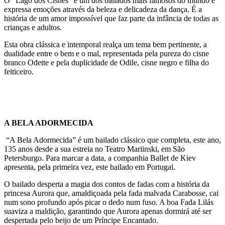
O “Lago dos Cisnes” é um dos bailados mais famosos do mundo e
expressa emoções através da beleza e delicadeza da dança. É a
história de um amor impossível que faz parte da infância de todas as
crianças e adultos.
Esta obra clássica e intemporal realça um tema bem pertinente, a
dualidade entre o bem e o mal, representada pela pureza do cisne
branco Odette e pela duplicidade de Odile, cisne negro e filha do
feiticeiro.
A BELA ADORMECIDA
“A Bela Adormecida” é um bailado clássico que completa, este ano,
135 anos desde a sua estreia no Teatro Mariinski, em São
Petersburgo. Para marcar a data, a companhia Ballet de Kiev
apresenta, pela primeira vez, este bailado em Portugal.
O bailado desperta a magia dos contos de fadas com a história da
princesa Aurora que, amaldiçoada pela fada malvada Carabosse, cai
num sono profundo após picar o dedo num fuso. A boa Fada Lilás
suaviza a maldição, garantindo que Aurora apenas dormirá até ser
despertada pelo beijo de um Príncipe Encantado.