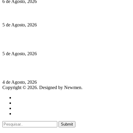
6 de Agosto, 2026
Hispano Suiza Carmen Sagrera: 1115 cv ao serviço do instinto
5 de Agosto, 2026
Quinta da Moscadinha apresenta as novidades de Sidra e
Aguardente
5 de Agosto, 2026
Rússia: Aqui até as bombas atómicas são ortodoxas – um texto
de José Milhazes
4 de Agosto, 2026
Copyright © 2026. Designed by Newmen.
Home
General
Sociedade
Destaques do dia
Submit