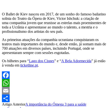
O Ballet de Kiev nasceu em 2017, de um sonho do famoso bailarino
solista do Teatro da Ópera de Kiev, Victor Ishchuk: a criação de
uma companhia jovem que reunisse as estrelas mais proeminentes de
toda a Ucrânia e apresentasse ao mundo o talento, a mestria e o
profissionalismo dos artistas do seu país.
As primeiras atuações da companhia ucraniana conquistaram os
teatros mais importantes do mundo e, desde então, já somam mais de
700 atuações em diversos países, incluindo Portugal, onde se
apresentaram sempre com sessões esgotadas.
Os bilhetes para “
Lago dos Cisnes
” e “
A Bela Adormecida
” já estão
à venda em
ticketline.pt
.
Facebook
WhatsApp
Email
Artigo Anterior
A importância do Ómega 3 para a saúde
Partilhar