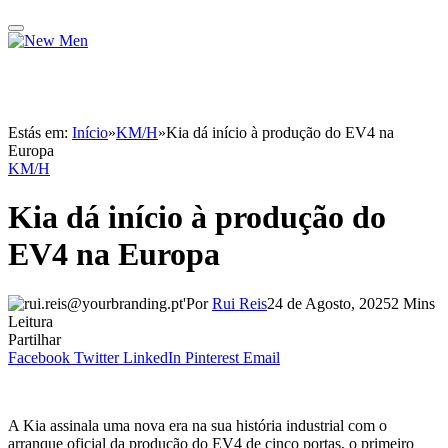
Estás em:
Início
»
KM/H
»
Kia dá início à produção do EV4 na
Europa
KM/H
Kia dá início à produção do
EV4 na Europa
Por
Rui Reis
24 de Agosto, 2025
2 Mins
Leitura
Partilhar
Facebook
Twitter
LinkedIn
Pinterest
Email
A Kia assinala uma nova era na sua história industrial com o
arranque oficial da produção do EV4 de cinco portas, o primeiro