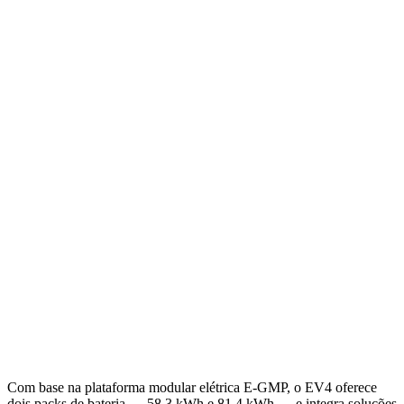
Com base na plataforma modular elétrica E-GMP, o EV4 oferece
dois packs de bateria — 58,3 kWh e 81,4 kWh — e integra soluções