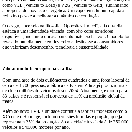
como V2L (Vehicle-to-Load) e V2G (Vehicle-to-Grid), sublinhando
a proposta de inovação energética. Um capot em alumínio ajuda a
reduzir o peso e a melhorar a dinâmica de condução.
O design, ancorado na filosofia “Opposites United”, alia ousadia
estética a uma identidade vincada, com oito cores exteriores
disponíveis, incluindo um acabamento mate exclusivo. O modelo foi
revelado mundialmente em fevereiro e destina-se a consumidores
que valorizam desempenho, tecnologia e sustentabilidade.
Zilina: um hub europeu para a Kia
Com uma área de dois quilómetros quadrados e uma força laboral de
cerca de 3.700 pessoas, a fábrica da Kia em Zilina já produziu mais
de cinco milhões de veículos desde 2004. Atualmente, exporta para
83 países e é responsável por cerca de 11% da produção global da
marca.
Além do novo EV4, a unidade continua a fabricar modelos como o
XCeed e o Sportage, incluindo versões híbridas e plug-in, que já
representam 25% da produção. A capacidade instalada é de 350.000
veículos e 540.000 motores por ano.