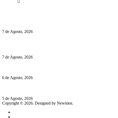
Facebook
Políticas de Privacidade
Políticas de Cookies
Preços do Audi Q7 começam nos 110 mil euros
7 de Agosto, 2026
Chegou o novo Pêra Doce Branco Fresh Edition – Um vinho
que traz mais frescura ao verão
7 de Agosto, 2026
O mundo prefere vinhos mais frescos e menos alcoólicos
6 de Agosto, 2026
Hispano Suiza Carmen Sagrera: 1115 cv ao serviço do instinto
5 de Agosto, 2026
Copyright © 2026. Designed by Newmen.
Home
General