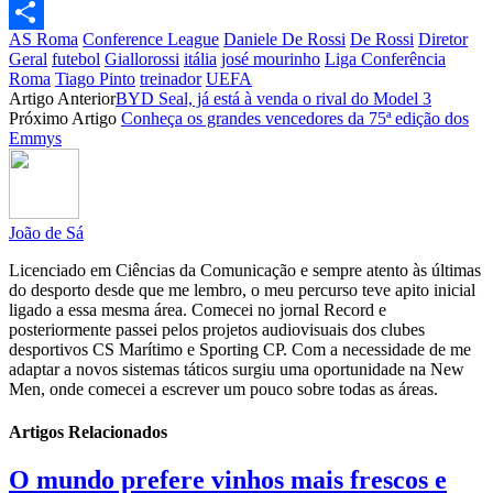
Email
AS Roma
Conference League
Daniele De Rossi
De Rossi
Diretor
Partilhar
Geral
futebol
Giallorossi
itália
josé mourinho
Liga Conferência
Roma
Tiago Pinto
treinador
UEFA
Artigo Anterior
BYD Seal, já está à venda o rival do Model 3
Próximo Artigo
Conheça os grandes vencedores da 75ª edição dos
Emmys
João de Sá
Licenciado em Ciências da Comunicação e sempre atento às últimas
do desporto desde que me lembro, o meu percurso teve apito inicial
ligado a essa mesma área. Comecei no jornal Record e
posteriormente passei pelos projetos audiovisuais dos clubes
desportivos CS Marítimo e Sporting CP. Com a necessidade de me
adaptar a novos sistemas táticos surgiu uma oportunidade na New
Men, onde comecei a escrever um pouco sobre todas as áreas.
Artigos Relacionados
O mundo prefere vinhos mais frescos e