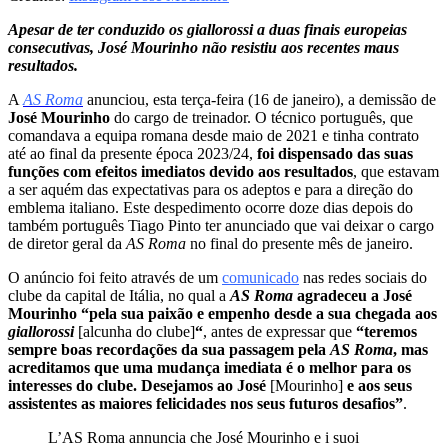
Apesar de ter conduzido os giallorossi a duas finais europeias
consecutivas, José Mourinho não resistiu aos recentes maus
resultados.
A
AS Roma
anunciou, esta terça-feira (16 de janeiro), a demissão de
José Mourinho
do cargo de treinador. O técnico português, que
comandava a equipa romana desde maio de 2021 e tinha contrato
até ao final da presente época 2023/24,
foi dispensado das suas
funções com efeitos imediatos devido aos resultados
, que estavam
a ser aquém das expectativas para os adeptos e para a direção do
emblema italiano. Este despedimento ocorre doze dias depois do
também português Tiago Pinto ter anunciado que vai deixar o cargo
de diretor geral da
AS Roma
no final do presente mês de janeiro.
O anúncio foi feito através de um
comunicado
nas redes sociais do
clube da capital de Itália, no qual a
AS Roma
agradeceu a José
Mourinho “pela sua paixão e empenho desde a sua chegada aos
giallorossi
[alcunha do clube]
“
, antes de expressar que
“teremos
sempre boas recordações da sua passagem pela
AS Roma
, mas
acreditamos que uma mudança imediata é o melhor para os
interesses do clube. Desejamos ao José
[Mourinho]
e aos seus
assistentes as maiores felicidades nos seus futuros desafios”
.
L’AS Roma annuncia che José Mourinho e i suoi