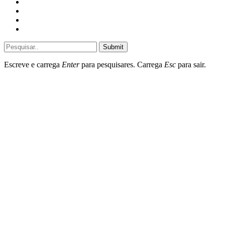
Home
General
Sociedade
Destaques do dia
Submit
Escreve e carrega
Enter
para pesquisares. Carrega
Esc
para sair.