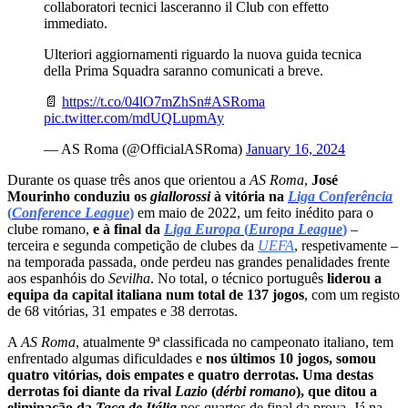
collaboratori tecnici lasceranno il Club con effetto
immediato.
Ulteriori aggiornamenti riguardo la nuova guida tecnica
della Prima Squadra saranno comunicati a breve.
📄
https://t.co/04lO7mZhSn
#ASRoma
pic.twitter.com/mdUQLupmAy
— AS Roma (@OfficialASRoma)
January 16, 2024
Durante os quase três anos que orientou a
AS Roma
,
José
Mourinho conduziu os
giallorossi
à vitória na
Liga Conferência
(
Conference League
)
em maio de 2022, um feito inédito para o
clube romano,
e à final da
Liga Europa
(
Europa League
)
–
terceira e segunda competição de clubes da
UEFA
, respetivamente –
na temporada passada, onde perdeu nas grandes penalidades frente
aos espanhóis do
Sevilha
.
No total, o técnico português
liderou a
equipa da capital italiana num total de 137 jogos
, com um registo
de 68 vitórias, 31 empates e 38 derrotas.
A
AS Roma
, atualmente 9ª classificada no campeonato italiano, tem
enfrentado algumas dificuldades e
nos últimos 10 jogos, somou
quatro vitórias, dois empates e quatro derrotas. Uma destas
derrotas foi diante da rival
Lazio
(
dérbi romano
), que ditou a
eliminação da
Taça de Itália
nos quartos de final da prova. Já na