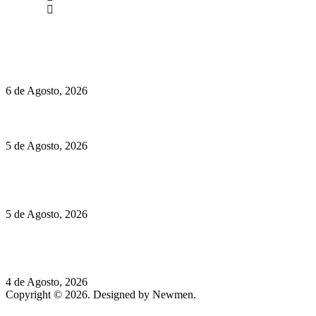
Facebook
Políticas de Privacidade
Políticas de Cookies
O mundo prefere vinhos mais frescos e menos alcoólicos
6 de Agosto, 2026
Hispano Suiza Carmen Sagrera: 1115 cv ao serviço do instinto
5 de Agosto, 2026
Quinta da Moscadinha apresenta as novidades de Sidra e
Aguardente
5 de Agosto, 2026
Rússia: Aqui até as bombas atómicas são ortodoxas – um texto
de José Milhazes
4 de Agosto, 2026
Copyright © 2026. Designed by Newmen.