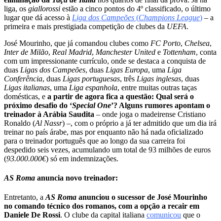
liga, os
giallorossi
estão a cinco pontos do 4º classificado, o último
lugar que dá acesso à
Liga dos Campeões
(
Champions League
)
– a
primeira e mais prestigiada competição de clubes da
UEFA
.
José Mourinho, que já comandou clubes como
FC Porto
,
Chelsea
,
Inter de Milão
,
Real Madrid
,
Manchester United
e
Tottenham
, conta
com um impressionante currículo, onde se destaca a conquista de
duas
Ligas dos Campeões
, duas
Ligas Europa
, uma
Liga
Conferência
, duas
Ligas portuguesas
, três
Ligas inglesas
, duas
Ligas italianas
, uma
Liga espanhola
, entre muitas outras taças
domésticas, e
a partir de agora fica a questão: Qual será o
próximo desafio do ‘
Special One
’? Alguns rumores apontam o
treinador à Arábia Saudita
– onde joga o madeirense Cristiano
Ronaldo (
Al Nassr
) –, com o próprio a já ter admitido que um dia irá
treinar no país árabe, mas por enquanto não há nada oficializado
para o treinador português que ao longo da sua carreira foi
despedido seis vezes, acumulando um total de 93 milhões de euros
(
93.000.000€
) só em indemnizações.
AS
Roma
anuncia novo treinador:
Entretanto, a
AS Roma
anunciou o sucessor de José Mourinho
no comando técnico dos romanos, com a opção a recair em
Daniele De Rossi
. O clube da capital italiana
comunicou
que o