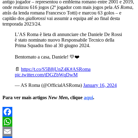
antigo jogador – representou o emblema romano entre 2001 e 2019,
onde realizou 616 jogos (2º jogador com mais jogos pela
AS Roma
,
atrás da lenda romana Francesco Totti) e marcou 63 golos – e
capitão dos
giallorossi
vai assumir a equipa até ao final desta
temporada 2023/24.
L’AS Roma è lieta di annunciare che Daniele De Rossi
è stato nominato nuovo Responsabile Tecnico della
Prima Squadra fino al 30 giugno 2024.
Bentornato a casa, Daniele! 💛❤️
📄
https://t.co/S5B8jUnZ4K
#ASRoma
pic.twitter.com/tDGZbWqDwM
— AS Roma (@OfficialASRoma)
January 16, 2024
Para ver mais artigos
New Men
, clique
aqui
.
Facebook
WhatsApp