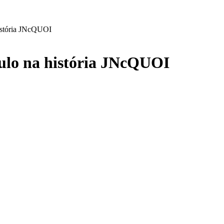
istória JNcQUOI
lo na história JNcQUOI