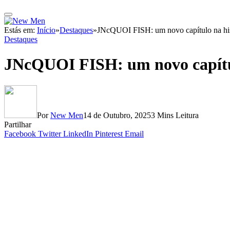
Estás em:
Início
»
Destaques
»
JNcQUOI FISH: um novo capítulo na h
Destaques
JNcQUOI FISH: um novo capítu
Por
New Men
14 de Outubro, 2025
3 Mins Leitura
Partilhar
Facebook
Twitter
LinkedIn
Pinterest
Email