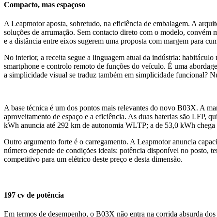
Compacto, mas espaçoso
A Leapmotor aposta, sobretudo, na eficiência de embalagem. A arquitetu
soluções de arrumação. Sem contacto direto com o modelo, convém m
e a distância entre eixos sugerem uma proposta com margem para cum
No interior, a receita segue a linguagem atual da indústria: habitácu
smartphone e controlo remoto de funções do veículo. É uma abordagem
a simplicidade visual se traduz também em simplicidade funcional? N
A base técnica é um dos pontos mais relevantes do novo B03X. A marca
aproveitamento de espaço e a eficiência. As duas baterias são LFP, qu
kWh anuncia até 292 km de autonomia WLTP; a de 53,0 kWh chega
Outro argumento forte é o carregamento. A Leapmotor anuncia capac
número depende de condições ideais: potência disponível no posto, te
competitivo para um elétrico deste preço e desta dimensão.
197 cv de potência
Em termos de desempenho, o B03X não entra na corrida absurda dos