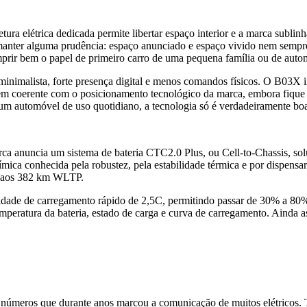
ra elétrica dedicada permite libertar espaço interior e a marca sublinha
anter alguma prudência: espaço anunciado e espaço vivido nem sempre
prir bem o papel de primeiro carro de uma pequena família ou de auto
lo minimalista, forte presença digital e menos comandos físicos. O B03
 coerente com o posicionamento tecnológico da marca, embora fique a 
um automóvel de uso quotidiano, a tecnologia só é verdadeiramente bo
 anuncia um sistema de bateria CTC2.0 Plus, ou Cell-to-Chassis, soluç
ímica conhecida pela robustez, pela estabilidade térmica e por dispensa
 aos 382 km WLTP.
idade de carregamento rápido de 2,5C, permitindo passar de 30% a 80
mperatura da bateria, estado de carga e curva de carregamento. Ainda a
 números que durante anos marcou a comunicação de muitos elétricos.