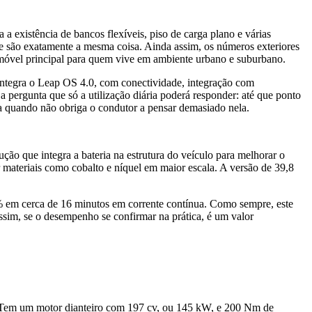
 a existência de bancos flexíveis, piso de carga plano e várias
 são exatamente a mesma coisa. Ainda assim, os números exteriores
móvel principal para quem vive em ambiente urbano e suburbano.
X integra o Leap OS 4.0, com conectividade, integração com
pergunta que só a utilização diária poderá responder: até que ponto
a quando não obriga o condutor a pensar demasiado nela.
ão que integra a bateria na estrutura do veículo para melhorar o
r materiais como cobalto e níquel em maior escala. A versão de 39,8
% em cerca de 16 minutos em corrente contínua. Como sempre, este
ssim, se o desempenho se confirmar na prática, é um valor
 Tem um motor dianteiro com 197 cv, ou 145 kW, e 200 Nm de