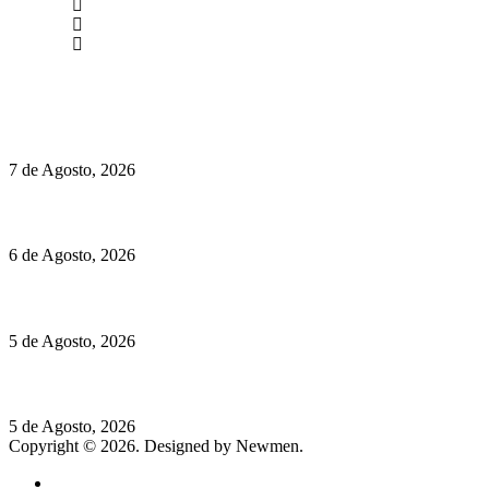
(+351) 211 358 184
Instagram
Facebook
Políticas de Privacidade
Políticas de Cookies
Chegou o novo Pêra Doce Branco Fresh Edition – Um vinho que t
7 de Agosto, 2026
O mundo prefere vinhos mais frescos e menos alcoólicos
6 de Agosto, 2026
Hispano Suiza Carmen Sagrera: 1115 cv ao serviço do instinto
5 de Agosto, 2026
Quinta da Moscadinha apresenta as novidades de Sidra e Aguar
5 de Agosto, 2026
Copyright © 2026. Designed by Newmen.
Home