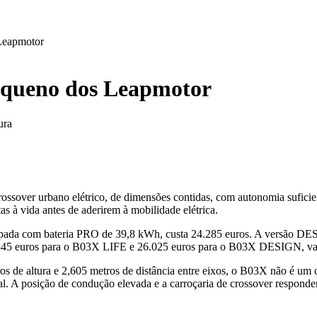
 Leapmotor
pequeno dos Leapmotor
ura
over urbano elétrico, de dimensões contidas, com autonomia suficient
as à vida antes de aderirem à mobilidade elétrica.
pada com bateria PRO de 39,8 kWh, custa 24.285 euros. A versão D
.345 euros para o B03X LIFE e 26.025 euros para o B03X DESIGN, valor
s de altura e 2,605 metros de distância entre eixos, o B03X não é um 
al. A posição de condução elevada e a carroçaria de crossover respon