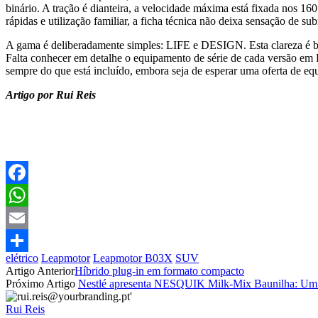
binário. A tração é dianteira, a velocidade máxima está fixada nos 16
rápidas e utilização familiar, a ficha técnica não deixa sensação de su
A gama é deliberadamente simples: LIFE e DESIGN. Esta clareza é b
Falta conhecer em detalhe o equipamento de série de cada versão em Po
sempre do que está incluído, embora seja de esperar uma oferta de e
Artigo por Rui Reis
Facebook
WhatsApp
Email
elétrico
Leapmotor
Leapmotor B03X
SUV
Partilhar
Artigo Anterior
Híbrido plug-in em formato compacto
Próximo Artigo
Nestlé apresenta NESQUIK Milk-Mix Baunilha: Um nov
Rui Reis