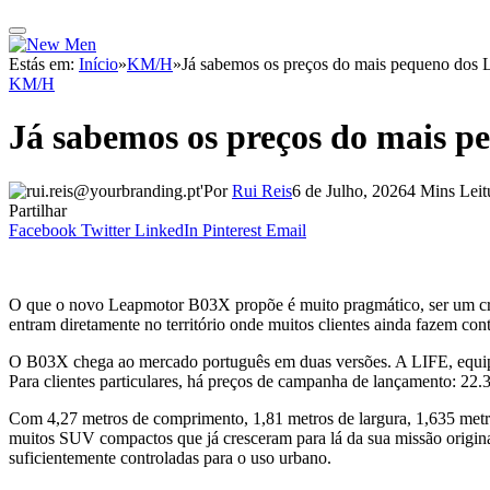
Estás em:
Início
»
KM/H
»
Já sabemos os preços do mais pequeno dos
KM/H
Já sabemos os preços do mais 
Por
Rui Reis
6 de Julho, 2026
4 Mins Leit
Partilhar
Facebook
Twitter
LinkedIn
Pinterest
Email
O que o novo Leapmotor B03X propõe é muito pragmático, ser um cross
entram diretamente no território onde muitos clientes ainda fazem cont
O B03X chega ao mercado português em duas versões. A LIFE, equi
Para clientes particulares, há preços de campanha de lançamento: 22
Com 4,27 metros de comprimento, 1,81 metros de largura, 1,635 metro
muitos SUV compactos que já cresceram para lá da sua missão origin
suficientemente controladas para o uso urbano.