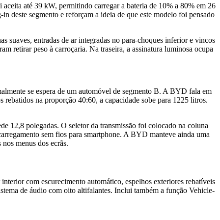
 aceita até 39 kW, permitindo carregar a bateria de 10% a 80% em 26
-in deste segmento e reforçam a ideia de que este modelo foi pensado
s suaves, entradas de ar integradas no para-choques inferior e vincos
ram retirar peso à carroçaria. Na traseira, a assinatura luminosa ocupa
ormalmente se espera de um automóvel de segmento B. A BYD fala em
s rebatidos na proporção 40:60, a capacidade sobe para 1225 litros.
mede 12,8 polegadas. O seletor da transmissão foi colocado na coluna
ão, carregamento sem fios para smartphone. A BYD manteve ainda uma
 nos menus dos ecrãs.
 interior com escurecimento automático, espelhos exteriores rebatíveis
istema de áudio com oito altifalantes. Inclui também a função Vehicle-