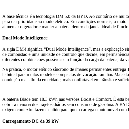
A base técnica é a tecnologia DM 5.0 da BYD. Ao contrário de muitos 
para dar prioridade ao modo elétrico. Em condições normais, o motor el
alimentar o gerador e manter a bateria dentro da janela ideal de funci
Dual Mode Intelligence
A sigla DM-i significa “Dual Mode Intelligence”, mas a explicação s
de combustão e uma unidade de controlo que decide, em permanência, a
diferentes combinações possíveis em função da carga da bateria, da v
Na prática, o motor elétrico síncrono de ímanes permanentes entreg
habitual para muitos modelos compactos de vocação familiar. Mais do 
condução mais fluida em cidade, mais confortável em trânsito e sufic
A bateria Blade tem 18,3 kWh nas versões Boost e Comfort. É esta b
cobrir a maioria dos trajetos diários sem consumo de gasolina. A B
exigem contexto: fazem sentido para quem carrega o automóvel com fre
Carregamento DC de 39 kW