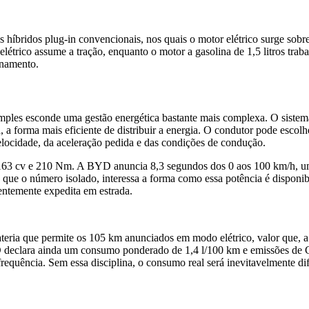
híbridos plug-in convencionais, nos quais o motor elétrico surge sobr
étrico assume a tração, enquanto o motor a gasolina de 1,5 litros traba
onamento.
imples esconde uma gestão energética bastante mais complexa. O siste
 forma mais eficiente de distribuir a energia. O condutor pode escolhe
elocidade, da aceleração pedida e das condições de condução.
a 163 cv e 210 Nm. A BYD anuncia 8,3 segundos dos 0 aos 100 km/h, u
que o número isolado, interessa a forma como essa potência é disponibil
ientemente expedita em estrada.
ateria que permite os 105 km anunciados em modo elétrico, valor que, 
YD declara ainda um consumo ponderado de 1,4 l/100 km e emissões de
quência. Sem essa disciplina, o consumo real será inevitavelmente dif