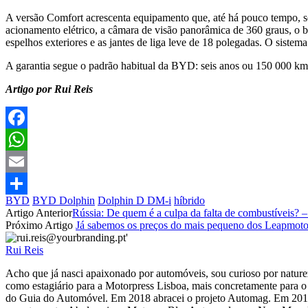
A versão Comfort acrescenta equipamento que, até há pouco tempo, se
acionamento elétrico, a câmara de visão panorâmica de 360 graus, o ba
espelhos exteriores e as jantes de liga leve de 18 polegadas. O siste
A garantia segue o padrão habitual da BYD: seis anos ou 150 000 km 
Artigo por Rui Reis
Facebook
WhatsApp
Email
BYD
BYD Dolphin
Dolphin D DM-i
híbrido
Partilhar
Artigo Anterior
Rússia: De quem é a culpa da falta de combustíveis? 
Próximo Artigo
Já sabemos os preços do mais pequeno dos Leapmoto
Rui Reis
Acho que já nasci apaixonado por automóveis, sou curioso por natureza
como estagiário para a Motorpress Lisboa, mais concretamente para 
do Guia do Automóvel. Em 2018 abracei o projeto Automag. Em 2019 op