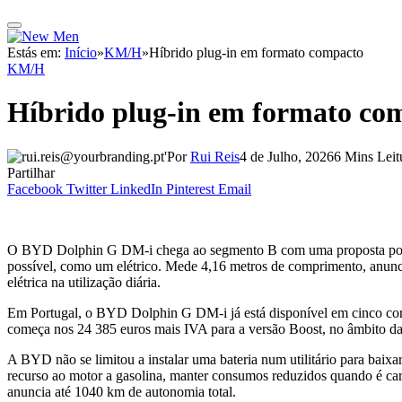
Estás em:
Início
»
KM/H
»
Híbrido plug-in em formato compacto
KM/H
Híbrido plug-in em formato co
Por
Rui Reis
4 de Julho, 2026
6 Mins Leit
Partilhar
Facebook
Twitter
LinkedIn
Pinterest
Email
O BYD Dolphin G DM-i chega ao segmento B com uma proposta pouco h
possível, como um elétrico. Mede 4,16 metros de comprimento, anunc
elétrica na utilização diária.
Em Portugal, o BYD Dolphin G DM-i já está disponível em cinco core
começa nos 24 385 euros mais IVA para a versão Boost, no âmbito da
A BYD não se limitou a instalar uma bateria num utilitário para ba
recurso ao motor a gasolina, manter consumos reduzidos quando é carr
anuncia até 1040 km de autonomia total.