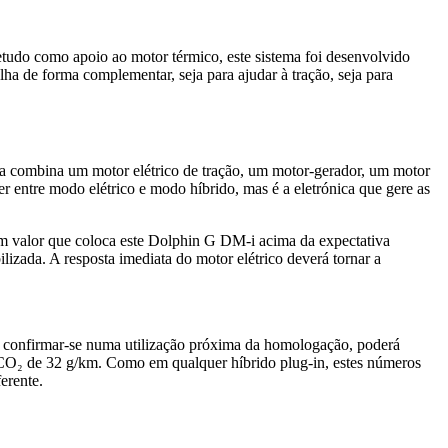
etudo como apoio ao motor térmico, este sistema foi desenvolvido
lha de forma complementar, seja para ajudar à tração, seja para
ma combina um motor elétrico de tração, um motor-gerador, um motor
r entre modo elétrico e modo híbrido, mas é a eletrónica que gere as
m valor que coloca este Dolphin G DM-i acima da expectativa
izada. A resposta imediata do motor elétrico deverá tornar a
a confirmar-se numa utilização próxima da homologação, poderá
 CO₂ de 32 g/km. Como em qualquer híbrido plug-in, estes números
erente.