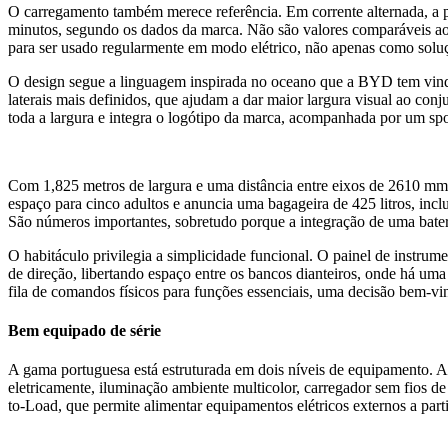
O carregamento também merece referência. Em corrente alternada, a 
minutos, segundo os dados da marca. Não são valores comparáveis aos 
para ser usado regularmente em modo elétrico, não apenas como sol
O design segue a linguagem inspirada no oceano que a BYD tem vindo a
laterais mais definidos, que ajudam a dar maior largura visual ao conju
toda a largura e integra o logótipo da marca, acompanhada por um spo
Com 1,825 metros de largura e uma distância entre eixos de 2610 m
espaço para cinco adultos e anuncia uma bagageira de 425 litros, incl
São números importantes, sobretudo porque a integração de uma bater
O habitáculo privilegia a simplicidade funcional. O painel de instrum
de direção, libertando espaço entre os bancos dianteiros, onde há u
fila de comandos físicos para funções essenciais, uma decisão bem
Bem equipado de série
A gama portuguesa está estruturada em dois níveis de equipamento. A v
eletricamente, iluminação ambiente multicolor, carregador sem fios de 
to-Load, que permite alimentar equipamentos elétricos externos a parti