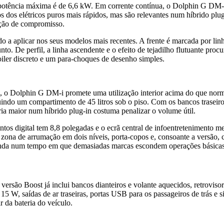
potência máxima é de 6,6 kW. Em corrente contínua, o Dolphin G DM-i
dos elétricos puros mais rápidos, mas são relevantes num híbrido plug
ução de compromisso.
 aplicar nos seus modelos mais recentes. A frente é marcada por linha
nto. De perfil, a linha ascendente e o efeito de tejadilho flutuante procu
iler discreto e um para-choques de desenho simples.
m, o Dolphin G DM-i promete uma utilização interior acima do que n
uindo um compartimento de 45 litros sob o piso. Com os bancos traseiro
ia maior num híbrido plug-in costuma penalizar o volume útil.
entos digital tem 8,8 polegadas e o ecrã central de infoentretenimento 
ma zona de arrumação em dois níveis, porta-copos e, consoante a vers
-vinda num tempo em que demasiadas marcas escondem operações básicas
ersão Boost já inclui bancos dianteiros e volante aquecidos, retrovisor
15 W, saídas de ar traseiras, portas USB para os passageiros de trás e s
r da bateria do veículo.