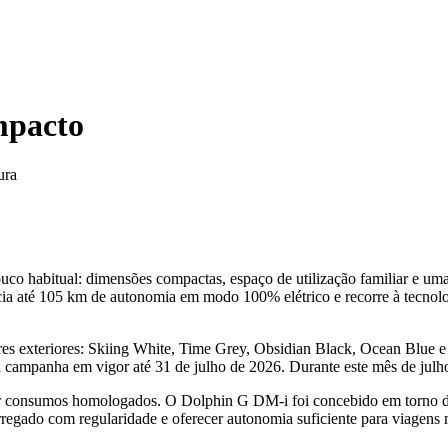
mpacto
ura
abitual: dimensões compactas, espaço de utilização familiar e uma ar
ia até 105 km de autonomia em modo 100% elétrico e recorre à tecnolog
s exteriores: Skiing White, Time Grey, Obsidian Black, Ocean Blue e
 campanha em vigor até 31 de julho de 2026. Durante este mês de julh
ixar consumos homologados. O Dolphin G DM-i foi concebido em torno de
egado com regularidade e oferecer autonomia suficiente para viagens m