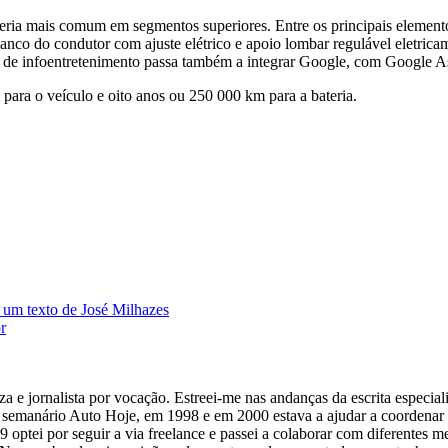
ria mais comum em segmentos superiores. Entre os principais elemento
nco do condutor com ajuste elétrico e apoio lombar regulável eletricame
ma de infoentretenimento passa também a integrar Google, com Google As
para o veículo e oito anos ou 250 000 km para a bateria.
– um texto de José Milhazes
r
 e jornalista por vocação. Estreei-me nas andanças da escrita especiali
o semanário Auto Hoje, em 1998 e em 2000 estava a ajudar a coordenar
tei por seguir a via freelance e passei a colaborar com diferentes me