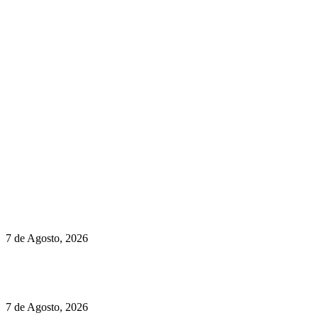
newmen@yourbranding.pt
(+351) 211 358 184
Instagram
Facebook
Políticas de Privacidade
Políticas de Cookies
Preços do Audi Q7 começam nos 110 mil euros
7 de Agosto, 2026
Chegou o novo Pêra Doce Branco Fresh Edition – Um vinho
que traz mais frescura ao verão
7 de Agosto, 2026