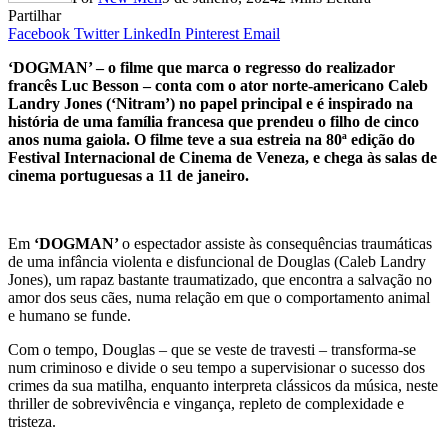
Partilhar
Facebook
Twitter
LinkedIn
Pinterest
Email
‘DOGMAN’ – o filme que marca o regresso do realizador
francês Luc Besson – conta com o ator norte-americano Caleb
Landry Jones (‘Nitram’) no papel principal e é inspirado na
história de uma família francesa que prendeu o filho de cinco
anos numa gaiola. O filme teve a sua estreia na 80ª edição do
Festival Internacional de Cinema de Veneza, e chega às salas de
cinema portuguesas a 11 de janeiro.
Em
‘DOGMAN’
o espectador assiste às consequências traumáticas
de uma infância violenta e disfuncional de Douglas (Caleb Landry
Jones), um rapaz bastante traumatizado, que encontra a salvação no
amor dos seus cães, numa relação em que o comportamento animal
e humano se funde.
Com o tempo, Douglas – que se veste de travesti – transforma-se
num criminoso e divide o seu tempo a supervisionar o sucesso dos
crimes da sua matilha, enquanto interpreta clássicos da música, neste
thriller de sobrevivência e vingança, repleto de complexidade e
tristeza.