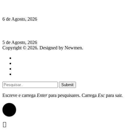
O mundo prefere vinhos mais frescos e menos alcoólicos
6 de Agosto, 2026
Hispano Suiza Carmen Sagrera: 1115 cv ao serviço do instinto
5 de Agosto, 2026
Copyright © 2026. Designed by Newmen.
Home
General
Sociedade
Destaques do dia
Submit
Escreve e carrega
Enter
para pesquisares. Carrega
Esc
para sair.