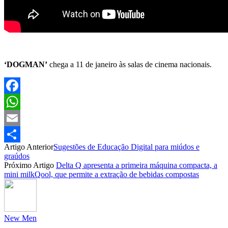
‘DOGMAN’
chega a 11 de janeiro às salas de cinema nacionais.
Facebook
WhatsApp
Email
Artigo Anterior
Sugestões de Educação Digital para miúdos e
Partilhar
graúdos
Próximo Artigo
Delta Q apresenta a primeira máquina compacta, a
mini milkQool, que permite a extração de bebidas compostas
New Men