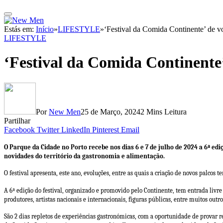
Estás em:
Início
»
LIFESTYLE
»
‘Festival da Comida Continente’ de v
LIFESTYLE
‘Festival da Comida Continente’
Por
New Men
25 de Março, 2024
2 Mins Leitura
Partilhar
Facebook
Twitter
LinkedIn
Pinterest
Email
O Parque da Cidade no Porto recebe nos dias 6 e 7 de julho de 2024 a 6ª ed
novidades do território da gastronomia e alimentação.
O festival apresenta, este ano, evoluções, entre as quais a criação de novos palco
A 6ª edição do festival, organizado e promovido pelo Continente, tem entrada livr
produtores, artistas nacionais e internacionais, figuras públicas, entre muitos outr
São 2 dias repletos de experiências gastronómicas, com a oportunidade de provar 