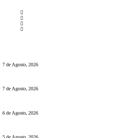
newmen@yourbranding.pt
(+351) 211 358 184
Instagram
Facebook
Políticas de Privacidade
Políticas de Cookies
Preços do Audi Q7 começam nos 110 mil euros
7 de Agosto, 2026
Chegou o novo Pêra Doce Branco Fresh Edition – Um vinho que t
7 de Agosto, 2026
O mundo prefere vinhos mais frescos e menos alcoólicos
6 de Agosto, 2026
Hispano Suiza Carmen Sagrera: 1115 cv ao serviço do instinto
5 de Agosto, 2026