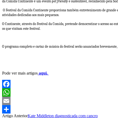
da Comida Continente é um evento
pet friendly
e sustentável, reconhecido pela Soc
O Festival da Comida Continente proporciona também entretenimento de grande esca
atividades dedicadas aos mais pequenos.
O Continente, através do Festival da Comida, pretende democratizar o acesso ao en
os que visitam este festival.
O programa completo e cartaz de música do festival serão anunciados brevemente,
Pode ver mais artigos
aqui.
Facebook
WhatsApp
Email
Artigo Anterior
Kate Middleton diagnosticada com cancro
Partilhar