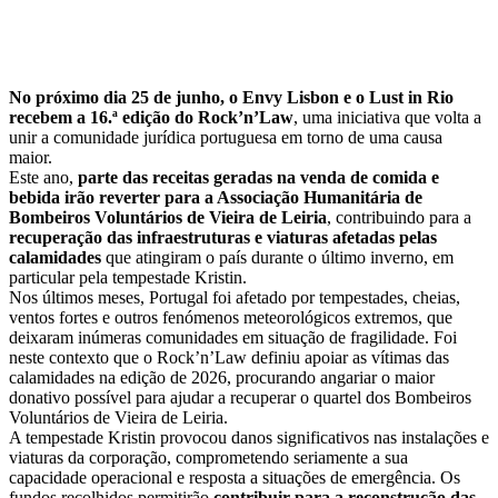
No próximo dia 25 de junho, o Envy Lisbon e o Lust in Rio
recebem a 16.ª edição do Rock’n’Law
, uma iniciativa que volta a
unir a comunidade jurídica portuguesa em torno de uma causa
maior.
Este ano,
parte das receitas geradas na venda de comida e
bebida irão reverter para a Associação Humanitária de
Bombeiros Voluntários de Vieira de Leiria
, contribuindo para a
recuperação das infraestruturas e viaturas afetadas pelas
calamidades
que atingiram o país durante o último inverno, em
particular pela tempestade Kristin.
Nos últimos meses, Portugal foi afetado por tempestades, cheias,
ventos fortes e outros fenómenos meteorológicos extremos, que
deixaram inúmeras comunidades em situação de fragilidade. Foi
neste contexto que o Rock’n’Law definiu apoiar as vítimas das
calamidades na edição de 2026, procurando angariar o maior
donativo possível para ajudar a recuperar o quartel dos Bombeiros
Voluntários de Vieira de Leiria.
A tempestade Kristin provocou danos significativos nas instalações e
viaturas da corporação, comprometendo seriamente a sua
capacidade operacional e resposta a situações de emergência. Os
fundos recolhidos permitirão
contribuir para a reconstrução das