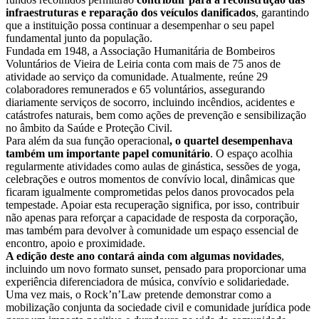
infraestruturas e reparação dos veículos danificados
, garantindo
que a instituição possa continuar a desempenhar o seu papel
fundamental junto da população.
Fundada em 1948, a Associação Humanitária de Bombeiros
Voluntários de Vieira de Leiria conta com mais de 75 anos de
atividade ao serviço da comunidade. Atualmente, reúne 29
colaboradores remunerados e 65 voluntários, assegurando
diariamente serviços de socorro, incluindo incêndios, acidentes e
catástrofes naturais, bem como ações de prevenção e sensibilização
no âmbito da Saúde e Proteção Civil.
Para além da sua função operacional
, o quartel desempenhava
também um importante papel comunitário
. O espaço acolhia
regularmente atividades como aulas de ginástica, sessões de yoga,
celebrações e outros momentos de convívio local, dinâmicas que
ficaram igualmente comprometidas pelos danos provocados pela
tempestade. Apoiar esta recuperação significa, por isso, contribuir
não apenas para reforçar a capacidade de resposta da corporação,
mas também para devolver à comunidade um espaço essencial de
encontro, apoio e proximidade.
A edição deste ano contará ainda com algumas novidades
,
incluindo um novo formato sunset, pensado para proporcionar uma
experiência diferenciadora de música, convívio e solidariedade.
Uma vez mais, o Rock’n’Law pretende demonstrar como a
mobilização conjunta da sociedade civil e comunidade jurídica pode