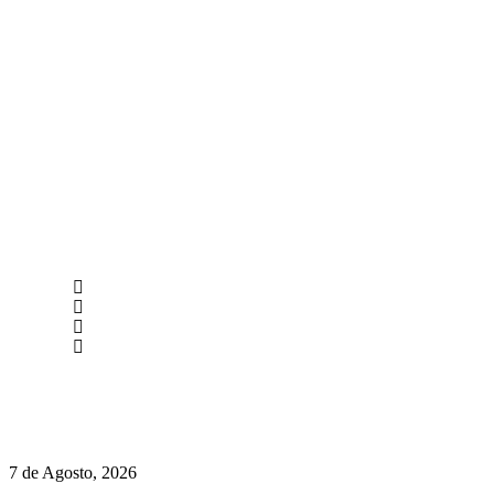
newmen@yourbranding.pt
(+351) 211 358 184
Instagram
Facebook
Políticas de Privacidade
Políticas de Cookies
Preços do Audi Q7 começam nos 110 mil euros
7 de Agosto, 2026