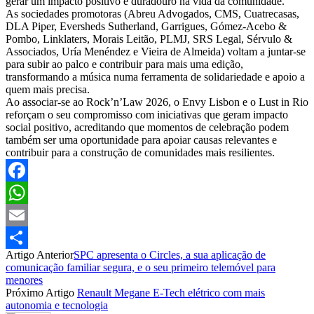
gerar um impacto positivo e duradouro na vida da comunidade.
As sociedades promotoras (Abreu Advogados, CMS, Cuatrecasas,
DLA Piper, Eversheds Sutherland, Garrigues, Gómez-Acebo &
Pombo, Linklaters, Morais Leitão, PLMJ, SRS Legal, Sérvulo &
Associados, Uría Menéndez e Vieira de Almeida) voltam a juntar-se
para subir ao palco e contribuir para mais uma edição,
transformando a música numa ferramenta de solidariedade e apoio a
quem mais precisa.
Ao associar-se ao Rock’n’Law 2026, o Envy Lisbon e o Lust in Rio
reforçam o seu compromisso com iniciativas que geram impacto
social positivo, acreditando que momentos de celebração podem
também ser uma oportunidade para apoiar causas relevantes e
contribuir para a construção de comunidades mais resilientes.
Facebook
WhatsApp
Email
Artigo Anterior
SPC apresenta o Circles, a sua aplicação de
Partilhar
comunicação familiar segura, e o seu primeiro telemóvel para
menores
Próximo Artigo
Renault Megane E-Tech elétrico com mais
autonomia e tecnologia