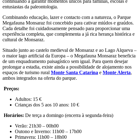
continuando a garantir momentos únicos para famílias, escolas e
entusiastas da paleontologia.
Combinando educação, lazer e contacto com a natureza, o Parque
Megafauna Monsaraz foi concebido para cativar miúdos e graúdos.
Cada detalhe foi cuidadosamente pensado para proporcionar uma
experiência completa, que complementa a já rica herança histórica e
cultural de Monsaraz.
Situado junto ao castelo medieval de Monsaraz e ao Lago Alqueva –
o maior lago artificial da Europa – o Megafauna Monsaraz beneficia
de um enquadramento paisagístico sem igual. Para quem desejar
prolongar a estadia, existe ainda a possibilidade de alojamento nos
espaços de turismo rural
Monte Santa Catarina
e
Monte Alerta
,
ambos integrados na oferta do parque.
Preços:
Adultos: 15 €
Crianças dos 5 aos 10 anos: 10 €
Horários:
De terça a domingo (encerra à segunda-feira)
Verão: 21h30 – 00h00
Outono e Inverno: 11h00 – 17h00
Primavera: 11h00 – 18h00