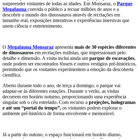
surpreender visitantes de todas as idades. Em Monsaraz, o
Parque
Megafauna
convida o público a recuar milhões de anos e a
descobrir o mundo dos dinossauros através de recriações em
tamanho real, exposições interativas e experiências imersivas que
unem ciência e entretenimento.
O
Megafauna Monsaraz
apresenta
mais de 30 espécies diferentes
de dinossauros
em recriações realistas, que impressionam pelo
detalhe e dimensão. A visita inclui ainda um
parque de escavações
,
onde podem ser encontrados fósseis e outros vestígios pré-históricos,
permitindo que os visitantes experimentem a emoção da descoberta
científica.
Aberto durante todo o ano, de terça a domingo, o parque vai
adaptar-se às diferentes estações. Durante o verão, as visitas
decorrem em horário noturno, proporcionando uma experiência
singular sob o céu estrelado. Com recurso a
projeções, hologramas
e até um “portal do tempo”,
os visitantes podem explorar o
ambiente pré-histórico de forma envolvente e memorável.
Já a partir do outono, o espaço funcionará em horário diurno,