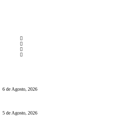
newmen@yourbranding.pt
(+351) 211 358 184
Instagram
Facebook
Políticas de Privacidade
Políticas de Cookies
O mundo prefere vinhos mais frescos e menos alcoólicos
6 de Agosto, 2026
Hispano Suiza Carmen Sagrera: 1115 cv ao serviço do instinto
5 de Agosto, 2026
Quinta da Moscadinha apresenta as novidades de Sidra e
Aguardente