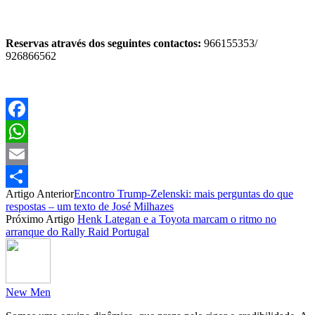
Reservas através dos seguintes contactos:
966155353/
926866562
Facebook
WhatsApp
Email
Artigo Anterior
Encontro Trump-Zelenski: mais perguntas do que
Partilhar
respostas – um texto de José Milhazes
Próximo Artigo
Henk Lategan e a Toyota marcam o ritmo no
arranque do Rally Raid Portugal
New Men