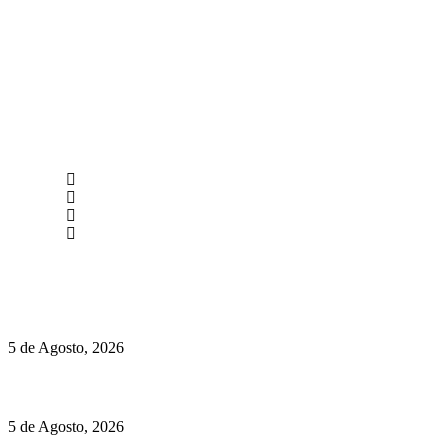
newmen@yourbranding.pt
(+351) 211 358 184
Instagram
Facebook
Políticas de Privacidade
Políticas de Cookies
Hispano Suiza Carmen Sagrera: 1115 cv ao serviço do instinto
5 de Agosto, 2026
Quinta da Moscadinha apresenta as novidades de Sidra e Aguar
5 de Agosto, 2026