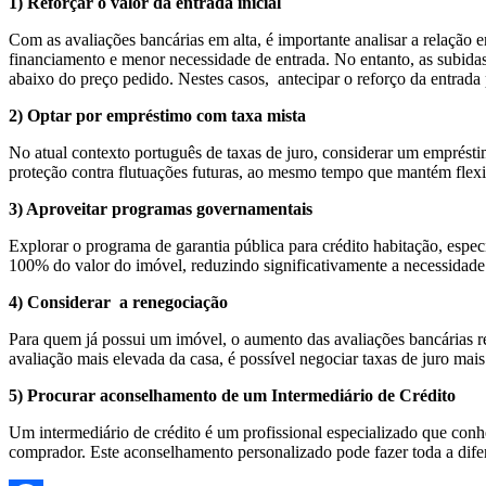
1) Reforçar o valor da entrada inicial
Com as avaliações bancárias em alta, é importante analisar a relação 
financiamento e menor necessidade de entrada. No entanto, as subid
abaixo do preço pedido. Nestes casos, antecipar o reforço da entrada
2) Optar por empréstimo com taxa mista
No atual contexto português de taxas de juro, considerar um empréstim
proteção contra flutuações futuras, ao mesmo tempo que mantém flexibi
3) Aproveitar programas governamentais
Explorar o programa de garantia pública para crédito habitação, espec
100% do valor do imóvel, reduzindo significativamente a necessidade d
4) Considerar a renegociação
Para quem já possui um imóvel, o aumento das avaliações bancárias 
avaliação mais elevada da casa, é possível negociar taxas de juro mai
5) Procurar aconselhamento de um Intermediário de Crédito
Um intermediário de crédito é um profissional especializado que conhe
comprador. Este aconselhamento personalizado pode fazer toda a dife