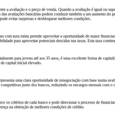
entre a avaliação e o preço de venda. Quando a avaliação é igual ou su
as das avaliações bancárias podem conduzir também a um aumento do pr
 pode evitar surpresas e desbloquear melhores condições.
o com taxa mista permite aproveitar a oportunidade de maior financiamen
lidade para aproveitar potenciais descidas nas taxas. Esta taxa continu
ialmente para jovens até aos 35 anos, é uma excelente forma de capitali
e capital inicial elevado.
representa uma clara oportunidade de renegociação com base numa ava
s competitivas junto dos bancos, reduzindo os encargos mensais com o c
ce os critérios de cada banco e pode direcionar o processo de financiam
rença na obtenção de melhores condições de crédito.