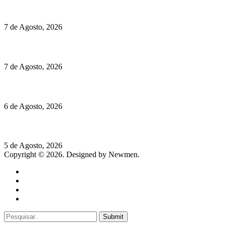
Preços do Audi Q7 começam nos 110 mil euros
7 de Agosto, 2026
Chegou o novo Pêra Doce Branco Fresh Edition – Um vinho que t
7 de Agosto, 2026
O mundo prefere vinhos mais frescos e menos alcoólicos
6 de Agosto, 2026
Hispano Suiza Carmen Sagrera: 1115 cv ao serviço do instinto
5 de Agosto, 2026
Copyright © 2026. Designed by Newmen.
Home
General
Sociedade
Destaques do dia
Submit