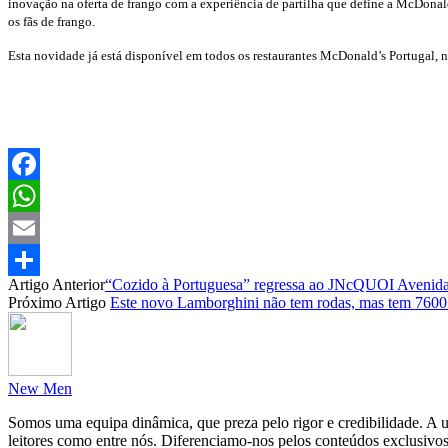
inovação na oferta de frango com a experiência de partilha que define a McDonal
os fãs de frango.
Esta novidade já está disponível em todos os restaurantes McDonald’s Portugal
Facebook
WhatsApp
Email
Artigo Anterior
“Cozido à Portuguesa” regressa ao JNcQUOI Avenid
Partilhar
Próximo Artigo
Este novo Lamborghini não tem rodas, mas tem 7600
New Men
Somos uma equipa dinâmica, que preza pelo rigor e credibilidade. A un
leitores como entre nós. Diferenciamo-nos pelos conteúdos exclusivos