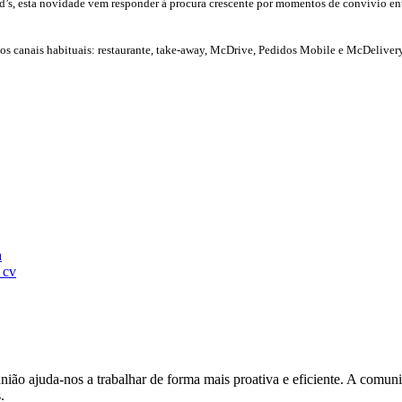
d’s, esta novidade vem responder à procura crescente por momentos de convívio en
, nos canais habituais: restaurante, take-away, McDrive, Pedidos Mobile e McDel
a
 cv
ião ajuda-nos a trabalhar de forma mais proativa e eficiente. A comunic
.