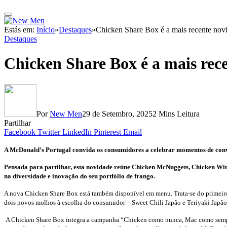
Estás em:
Início
»
Destaques
»
Chicken Share Box é a mais recente nov
Destaques
Chicken Share Box é a mais rec
Por
New Men
29 de Setembro, 2025
2 Mins Leitura
Partilhar
Facebook
Twitter
LinkedIn
Pinterest
Email
A McDonald’s Portugal convida os consumidores a celebrar momentos de conví
Pensada para partilhar, esta novidade reúne Chicken McNuggets, Chicken Win
na diversidade e inovação do seu portfólio de frango.
A nova Chicken Share Box está também disponível em menu. Trata-se do primeir
dois novos molhos à escolha do consumidor – Sweet Chili Japão e Teriyaki Japão 
A Chicken Share Box integra a campanha “Chicken como nunca, Mac como sempre”