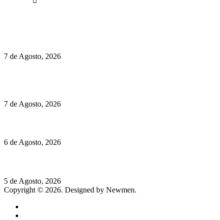
Facebook
Políticas de Privacidade
Políticas de Cookies
Preços do Audi Q7 começam nos 110 mil euros
7 de Agosto, 2026
Chegou o novo Pêra Doce Branco Fresh Edition – Um vinho
que traz mais frescura ao verão
7 de Agosto, 2026
O mundo prefere vinhos mais frescos e menos alcoólicos
6 de Agosto, 2026
Hispano Suiza Carmen Sagrera: 1115 cv ao serviço do instinto
5 de Agosto, 2026
Copyright © 2026. Designed by Newmen.
Home
General