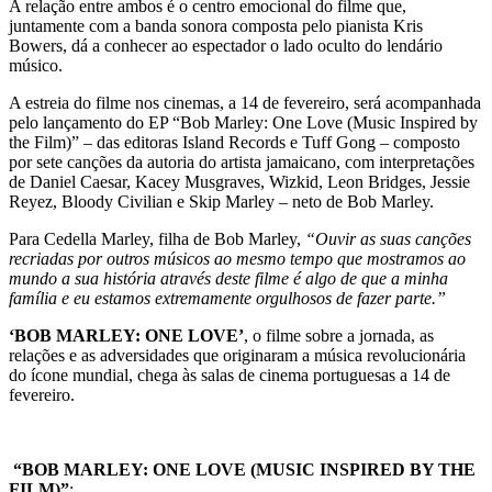
A relação entre ambos é o centro emocional do filme que,
juntamente com a banda sonora composta pelo pianista Kris
Bowers, dá a conhecer ao espectador o lado oculto do lendário
músico.
A estreia do filme nos cinemas, a 14 de fevereiro, será acompanhada
pelo lançamento do EP “Bob Marley: One Love (Music Inspired by
the Film)” – das editoras Island Records e Tuff Gong – composto
por sete canções da autoria do artista jamaicano, com interpretações
de Daniel Caesar, Kacey Musgraves, Wizkid, Leon Bridges, Jessie
Reyez, Bloody Civilian e Skip Marley – neto de Bob Marley.
Para Cedella Marley, filha de Bob Marley,
“Ouvir as suas canções
recriadas por outros músicos ao mesmo tempo que mostramos ao
mundo a sua história através deste filme é algo de que a minha
família e eu estamos extremamente orgulhosos de fazer parte.”
‘BOB MARLEY: ONE LOVE’
, o filme sobre a jornada, as
relações e as adversidades que originaram a música revolucionária
do ícone mundial, chega às salas de cinema portuguesas a 14 de
fevereiro.
“BOB MARLEY: ONE LOVE (MUSIC INSPIRED BY THE
FILM)”
: