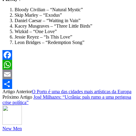
Bloody Civilian – “Natural Mystic”
Skip Marley – “Exodus”
Daniel Caesar – “Waiting in Vain”
Kacey Musgraves – “Three Little Birds”
Wizkid – “One Love”
Jessie Reyez – “Is This Love”
Leon Bridges – “Redemption Song”
Facebook
WhatsApp
Email
Artigo Anterior
O Porto é uma das cidades mais artísticas da Europa
Partilhar
Próximo Artigo
José Milhazes: “Ucrânia: país rumo a uma perigosa
crise política”
New Men