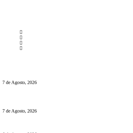
newmen@yourbranding.pt
(+351) 211 358 184
Instagram
Facebook
Políticas de Privacidade
Políticas de Cookies
Preços do Audi Q7 começam nos 110 mil euros
7 de Agosto, 2026
Chegou o novo Pêra Doce Branco Fresh Edition – Um vinho
que traz mais frescura ao verão
7 de Agosto, 2026
O mundo prefere vinhos mais frescos e menos alcoólicos