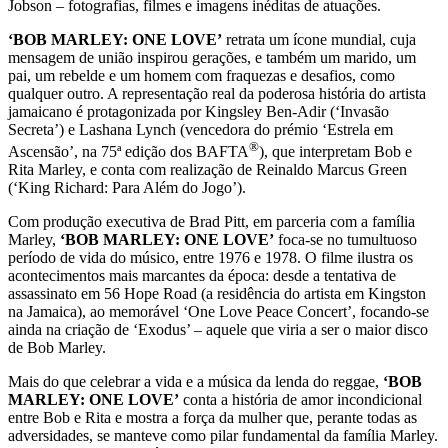
Jobson – fotografias, filmes e imagens inéditas de atuações.
‘BOB MARLEY: ONE LOVE’
retrata um ícone mundial, cuja
mensagem de união inspirou gerações, e também um marido, um
pai, um rebelde e um homem com fraquezas e desafios, como
qualquer outro. A representação real da poderosa história do artista
jamaicano é protagonizada por
Kingsley Ben-Adir (‘Invasão
Secreta’) e Lashana Lynch (vencedora do prémio ‘Estrela em
®
Ascensão’, na 75ª edição dos BAFTA
), que interpretam Bob e
Rita Marley, e conta com realização de
Reinaldo Marcus Green
(‘King Richard: Para Além do Jogo’).
Com produção executiva de Brad Pitt, em parceria com a família
Marley,
‘BOB MARLEY: ONE LOVE’
foca-se no tumultuoso
período de vida do músico, entre 1976 e 1978. O filme ilustra os
acontecimentos mais marcantes da época: desde a tentativa de
assassinato em 56 Hope Road (a residência do artista em Kingston
na Jamaica), ao memorável ‘One Love Peace Concert’, focando-se
ainda na criação de ‘Exodus’ – aquele que viria a ser o maior disco
de Bob Marley.
Mais do que celebrar a vida e a música da lenda do reggae,
‘BOB
MARLEY: ONE LOVE’
conta a história de amor incondicional
entre Bob e Rita e mostra a força da mulher que, perante todas as
adversidades, se manteve como pilar fundamental da família Marley.