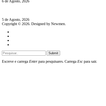
6 de Agosto, 2026
Hispano Suiza Carmen Sagrera: 1115 cv ao serviço do instinto
5 de Agosto, 2026
Copyright © 2026. Designed by Newmen.
Home
General
Sociedade
Destaques do dia
Submit
Escreve e carrega
Enter
para pesquisares. Carrega
Esc
para sair.